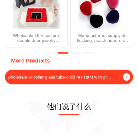
Wholesale 16 roses box
Manufacturers supply of
double door jewelry
flocking, peach heart ring
packaging flower gift luxury
box jewelry wholesale
box
jewelry earrings stud
earrings box box
More Products
wholesale oil roller glass tube child resistant with price
他们说了什么