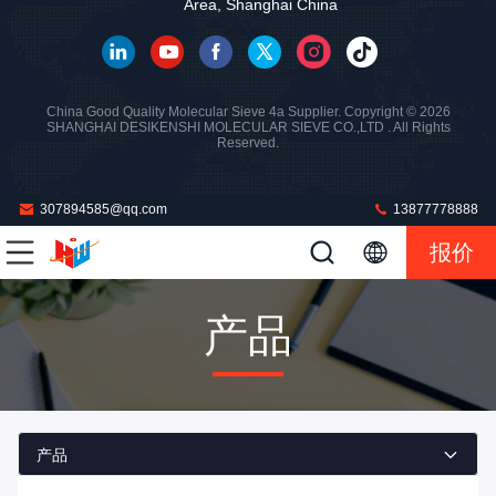
Area, Shanghai China
China Good Quality Molecular Sieve 4a Supplier. Copyright © 2026
SHANGHAI DESIKENSHI MOLECULAR SIEVE CO.,LTD . All Rights
Reserved.
307894585@qq.com
13877778888
报价
产品
产品