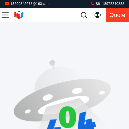
13299345678@163.com
86--18972240838
Quote