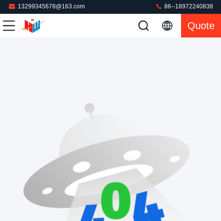
13299345678@163.com
86--18972240838
Quote