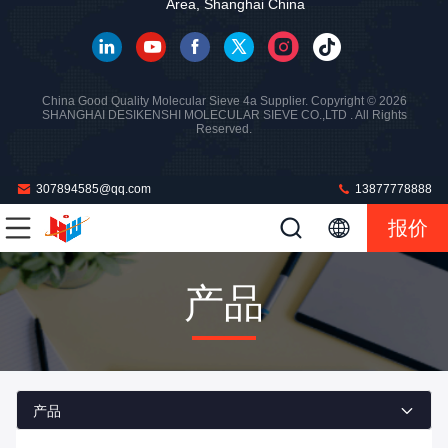
Area, Shanghai China
China Good Quality Molecular Sieve 4a Supplier. Copyright © 2026
SHANGHAI DESIKENSHI MOLECULAR SIEVE CO.,LTD . All Rights
Reserved.
307894585@qq.com
13877778888
报价
产品
产品