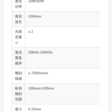
激光
20W/30W
功率
激光
1064nm
波长
光束
≤ 2
质量
㎡
激光
20KHz-100KHz
重复
频率
雕刻
≤ 7000mm/s
线速
标准
100mm×100mm
雕刻
范围
最小
0.15mm