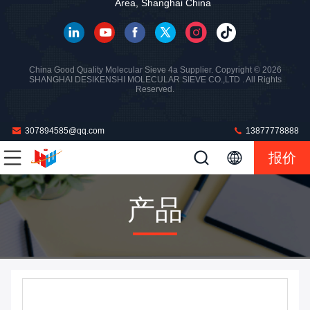
Area, Shanghai China
China Good Quality Molecular Sieve 4a Supplier. Copyright © 2026
SHANGHAI DESIKENSHI MOLECULAR SIEVE CO.,LTD . All Rights
Reserved.
307894585@qq.com
13877778888
报价
产品