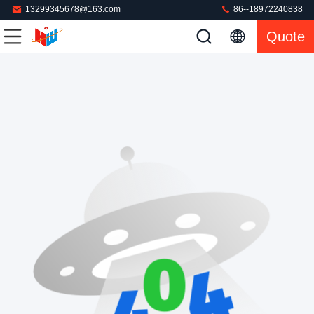
13299345678@163.com
86--18972240838
Quote