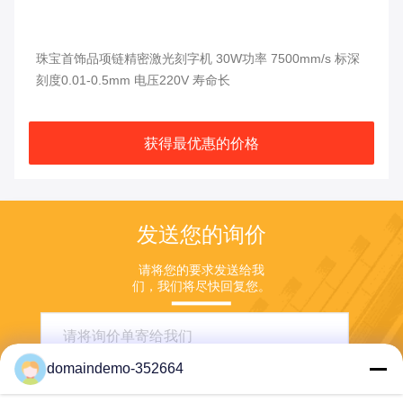
珠宝首饰品项链精密激光刻字机 30W功率 7500mm/s 标深
戒指
刻度0.01-0.5mm 电压220V 寿命长
0.
获得最优惠的价格
发送您的询价
请将您的要求发送给我
们，我们将尽快回复您。
domaindemo-352664