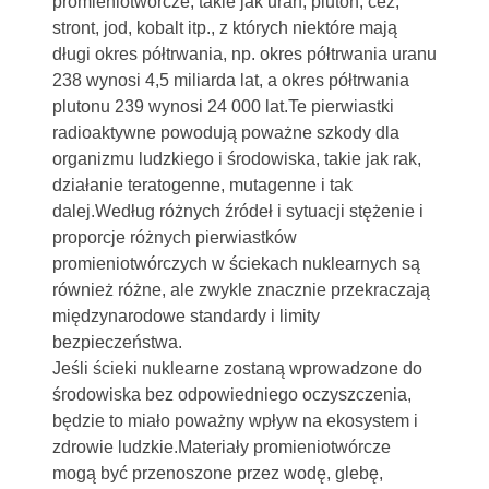
promieniotwórcze, takie jak uran, pluton, cez,
stront, jod, kobalt itp., z których niektóre mają
długi okres półtrwania, np. okres półtrwania uranu
238 wynosi 4,5 miliarda lat, a okres półtrwania
plutonu 239 wynosi 24 000 lat.Te pierwiastki
radioaktywne powodują poważne szkody dla
organizmu ludzkiego i środowiska, takie jak rak,
działanie teratogenne, mutagenne i tak
dalej.Według różnych źródeł i sytuacji stężenie i
proporcje różnych pierwiastków
promieniotwórczych w ściekach nuklearnych są
również różne, ale zwykle znacznie przekraczają
międzynarodowe standardy i limity
bezpieczeństwa.
Jeśli ścieki nuklearne zostaną wprowadzone do
środowiska bez odpowiedniego oczyszczenia,
będzie to miało poważny wpływ na ekosystem i
zdrowie ludzkie.Materiały promieniotwórcze
mogą być przenoszone przez wodę, glebę,