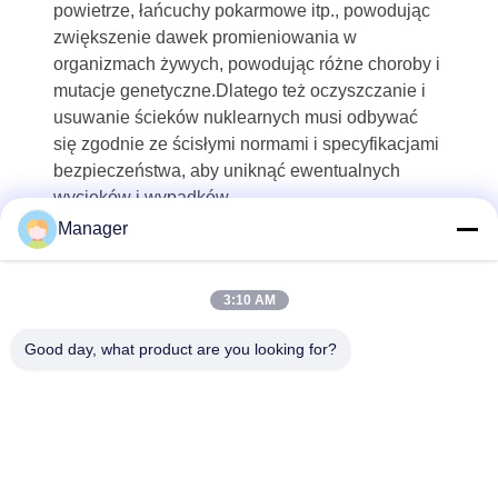
powietrze, łańcuchy pokarmowe itp., powodując
zwiększenie dawek promieniowania w
organizmach żywych, powodując różne choroby i
mutacje genetyczne.Dlatego też oczyszczanie i
usuwanie ścieków nuklearnych musi odbywać
się zgodnie ze ścisłymi normami i specyfikacjami
bezpieczeństwa, aby uniknąć ewentualnych
wycieków i wypadków.
Manager
3:10 AM
Good day, what product are you looking for?
SHANGHAI DESIKENSHI MOLECULAR
SIEVE CO.,LTD
13299345678@163.com