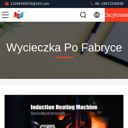
13299345678@163.com
86--18972240838
Zacytowa
Wycieczka Po Fabryce