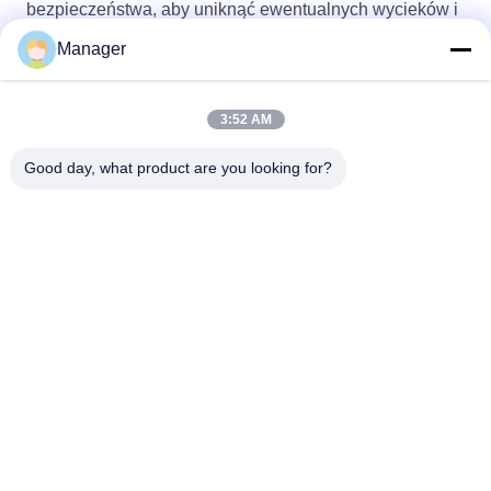
bezpieczeństwa, aby uniknąć ewentualnych wycieków i
wypadków.
Manager
3:52 AM
Good day, what product are you looking for?
SHANGHAI DESIKENSHI MOLECULAR
SIEVE CO.,LTD
13299345678@163.com
86--18972240838
6 Xinjian Sub Rd, Obszar So
ngjiang, Szanghaj Chiny
Chiny Dobra jakość Sito molekularne 4a Dostawca. Prawa autorskie ©