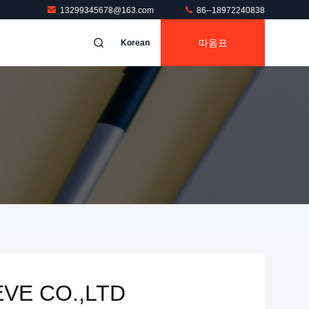
13299345678@163.com
86--18972240838
따옴표
Korean
VE CO.,LTD