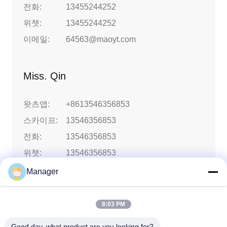
전화:
13455244252
위챗:
13455244252
이메일:
64563@maoyt.com
Miss. Qin
왓츠앱:
+8613546356853
스카이프:
13546356853
전화:
13546356853
위챗:
13546356853
이메일:
yagn@maoyt.com
Manager
8:03 PM
Good day, what product are you looking for?