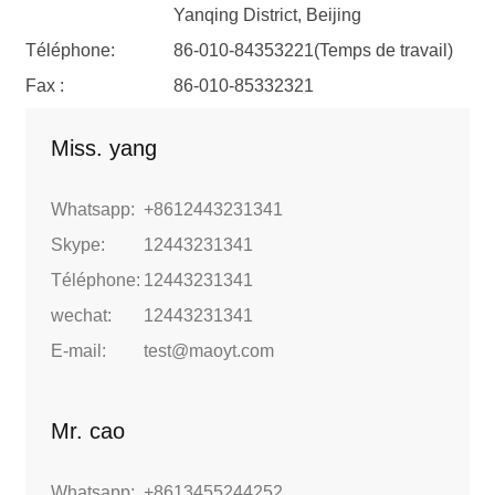
Yanqing District, Beijing
Téléphone:
86-010-84353221(Temps de travail)
Fax :
86-010-85332321
Miss. yang
Whatsapp:
+8612443231341
Skype:
12443231341
Téléphone:
12443231341
wechat:
12443231341
E-mail:
test@maoyt.com
Mr. cao
Whatsapp:
+8613455244252