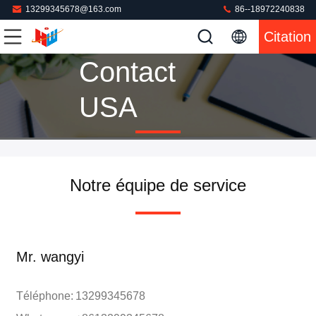
13299345678@163.com
86--18972240838
Citation
Contact
USA
Notre équipe de service
Mr. wangyi
Téléphone:
13299345678