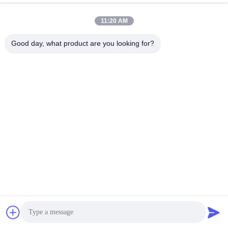
11:20 AM
Good day, what product are you looking for?
SHANGHAI DESIKENSHI MOLECULAR
SIEVE CO.,LTD
13299345678@163.com
86--18972240838
Sous-marin Rd, région de S
ongjiang, Changhaï Chine d
e 6 Xinjian
Bonne qualité de la Chine Tamis moléculaire 4A Fournisseur. © de
Copyright 2026 SHANGHAI DESIKENSHI MOLECULAR SIEVE CO.,LTD .
Tous droits réservés.