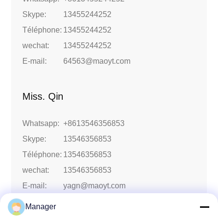
Skype:
13455244252
Téléphone:
13455244252
wechat:
13455244252
E-mail:
64563@maoyt.com
Miss. Qin
Whatsapp:
+8613546356853
Skype:
13546356853
Téléphone:
13546356853
wechat:
13546356853
E-mail:
yagn@maoyt.com
Manager