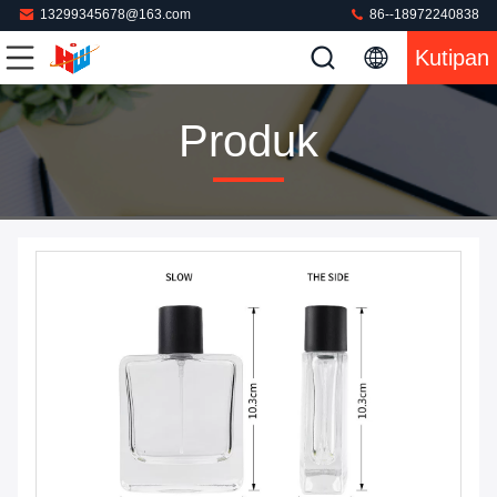
13299345678@163.com
86--18972240838
Kutipan
Produk