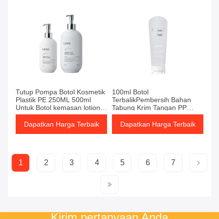
Tutup Pompa Botol Kosmetik
100ml Botol
Plastik PE 250ML 500ml
TerbalikPembersih Bahan
Untuk Botol kemasan lotion
Tabung Krim Tangan PP
sabun mandi dan sampo
Tutup Flip Botol Lotion Botol
Kemasan Kosmetik
Dapatkan Harga Terbaik
Dapatkan Harga Terbaik
1
2
3
4
5
6
7
Kirim pertanyaan Anda