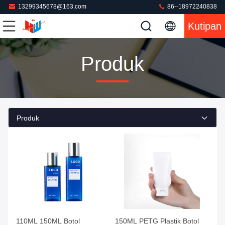
13299345678@163.com
86--18972240838
Kutipan
Produk
Produk
110ML 150ML Botol
150ML PETG Plastik Botol