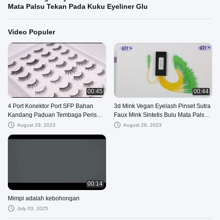
Mata Palsu Tekan Pada Kuku Eyeliner Glu
Video Populer
00:45
00:44
4 Port Konektor Port SFP Bahan
3d Mink Vegan Eyelash Pinset Sutra
Kandang Paduan Tembaga Perisai
Faux Mink Sintetis Bulu Mata Palsu
EMI Untuk Ethernet 10G
Tekan Pada Kuku Eyeliner Glu
August 29, 2023
August 29, 2023
00:14
Mimpi adalah kebohongan
July 03, 2025