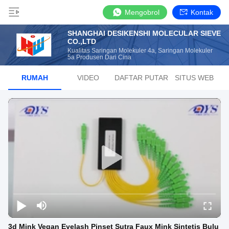
Mengobrol
Kontak
SHANGHAI DESIKENSHI MOLECULAR SIEVE
CO.,LTD
Kualitas Saringan Molekuler 4a, Saringan Molekuler
5a Produsen Dari Cina
RUMAH
VIDEO
DAFTAR PUTAR
SITUS WEB
3d Mink Vegan Eyelash Pinset Sutra Faux Mink Sintetis Bulu