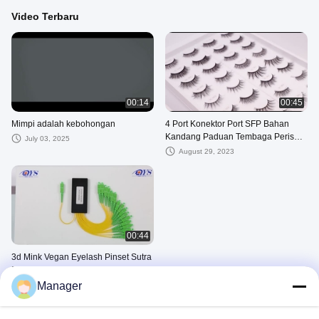
Video Terbaru
00:14
00:45
Mimpi adalah kebohongan
4 Port Konektor Port SFP Bahan
Kandang Paduan Tembaga Perisai
July 03, 2025
EMI Untuk Ethernet 10G
August 29, 2023
00:44
3d Mink Vegan Eyelash Pinset Sutra
Faux Mink Sintetis Bulu Mata Palsu
Tekan Pada Kuku Eyeliner Glu
Manager
August 29, 2023
Video Lainnya