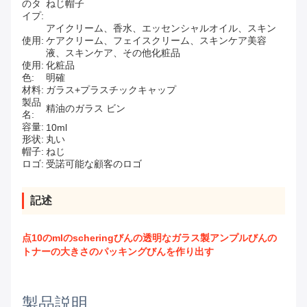
のタ
ねじ帽子
イプ:
アイクリーム、香水、エッセンシャルオイル、スキン
使用:
ケアクリーム、フェイスクリーム、スキンケア美容
液、スキンケア、その他化粧品
使用:
化粧品
色:
明確
材料:
ガラス+プラスチックキャップ
製品
精油のガラス ビン
名:
容量:
10ml
形状:
丸い
帽子:
ねじ
ロゴ:
受諾可能な顧客のロゴ
記述
点10のmlのscheringびんの透明なガラス製アンプルびんの
トナーの大きさのパッキングびんを作り出す
製品説明