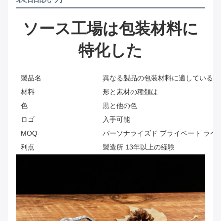
ソース工場は包装材料に
特化した
製品名
異なる製品の包装材料に適している
材料
形と素材の種類は
色
黒と他の色
ロゴ
入手可能
MOQ
パーソナライズド プライベート ラベ
利点
製造所 13年以上の経験