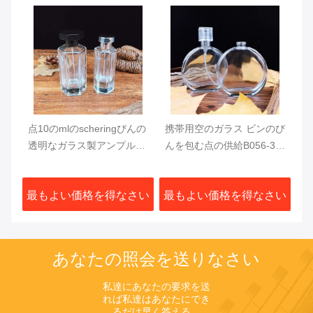
い
点10のmlのscheringびんの
携帯用空のガラス ビンのび
ン
透明なガラス製アンプルび
んを包む点の供給B056-30
んのトナーの大きさのパッ
mlのきのこの香水スプレー
キングびんを作り出す
のびんの化粧品
さい
最もよい価格を得なさい
最もよい価格を得なさい
あなたの照会を送りなさい
私達にあなたの要求を送
れば私達はあなたにでき
るだけ早く答える。