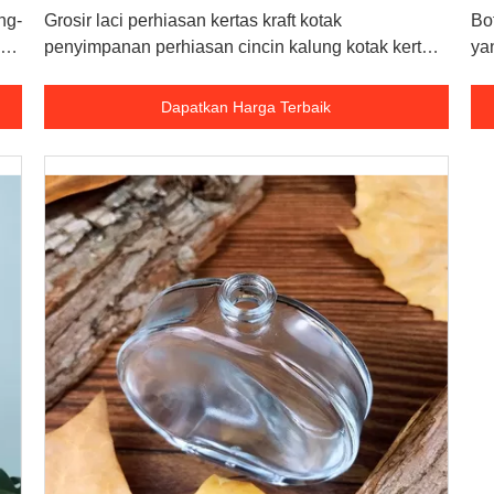
ng-
Grosir laci perhiasan kertas kraft kotak
Bo
penyimpanan perhiasan cincin kalung kotak kertas
ya
anting hitam
ma
Dapatkan Harga Terbaik