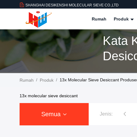
SHANGHAI DESIKENSHI MOLECULAR SIEVE CO.,LTD
Rumah
Produk
Kata 
/
/
13x Molecular Sieve Desiccant Produse
Rumah
Produk
13x molecular sieve desiccant
Semua
Jenis:
Saringan Molekuler 4a