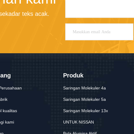
ekadar teks acak.
tang
Produk
 Perusahaan
Saringan Molekuler 4a
brik
Saringan Molekuler 5a
l kualitas
Saringan Molekuler 13x
gi kami
UNTUK NISSAN
ap
Bola Alumina Aktif