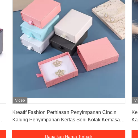
Video
V
Dapatkan Harga Terbaik
Kreatif Fashion Perhiasan Penyimpanan Cincin
Ke
Kalung Penyimpanan Kertas Seni Kotak Kemasan
Ka
Set Dekoratif Tas Penyimpanan
To
Dapatkan Harga Terbaik