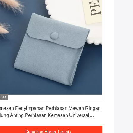
ideo
Dapatkan Harga Terbaik
masan Penyimpanan Perhiasan Mewah Ringan
lung Anting Perhiasan Kemasan Universal
mbol Jepret Indah Suede Dua Sisi En
Dapatkan Harga Terbaik