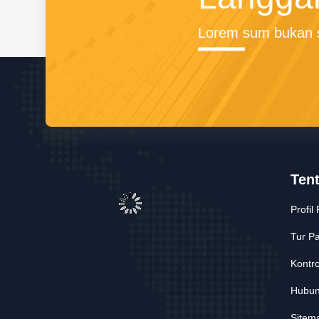
Lorem sum bukan s
Ten
Profil
Tur Pa
Kontro
Hubun
Sitem