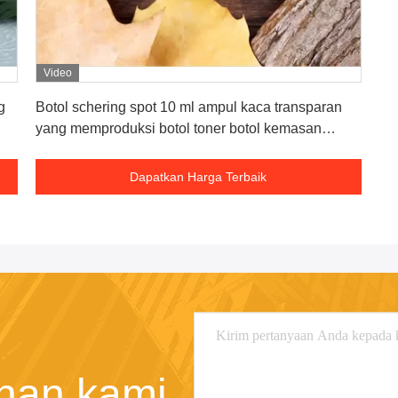
Video
Dapatkan Harga Terbaik
g
Botol schering spot 10 ml ampul kaca transparan
yang memproduksi botol toner botol kemasan
massal
Dapatkan Harga Terbaik
nan kami