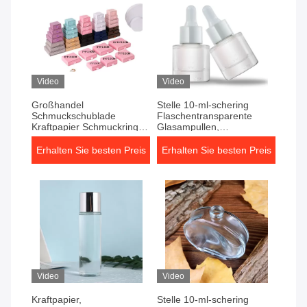
Video
Video
Großhandel
Stelle 10-ml-schering
Schmuckschublade
Flaschentransparente
Kraftpapier Schmuckring
Glasampullen,
Halskette
Flaschentonermassen-
Aufbewahrungsbox
Verpackungsflasche
Erhalten Sie besten Preis
Erhalten Sie besten Preis
schwarze Ohrringe
produzierend
Papierbox
Video
Video
Kraftpapier,
Stelle 10-ml-schering