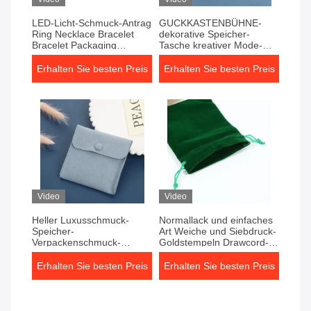
LED-Licht-Schmuck-Antrag
GUCKKASTENBÜHNE-
Ring Necklace Bracelet
dekorative Speicher-
Bracelet Packaging
Tasche kreativer Mode-
bürstete ledernes
Schmuck-Speicher-Ring
Schmuckkästchen
Necklace Storage Art
Erhalten Sie besten Preis
Erhalten Sie besten Preis
Papers Verpacken
Video
Video
Heller Luxusschmuck-
Normallack und einfaches
Speicher-
Art Weiche und Siebdruck-
Verpackenschmuck-
Goldstempeln Drawcord-
Ohrring-Halsketten-
Einzelteilspeichertasche
verpackendes
Gewebe der Haut
Erhalten Sie besten Preis
Erhalten Sie besten Preis
doppelseitiges
freundliche gespritzte
Veloursleder-vorzügliches
Schnellknopf-Universalen