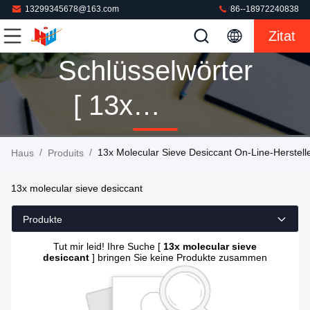
13299345678@163.com
86--18972240838
Zitat
Schlüsselwörter
[ 13x
Molecular
/
/
13x Molecular Sieve Desiccant On-Line-Herstell
Haus
Produits
Sieve
13x molecular sieve desiccant
Desiccant ]
Produkte
Passen 0
Tut mir leid! Ihre Suche [
13x molecular sieve
desiccant
] bringen Sie keine Produkte zusammen
Produits