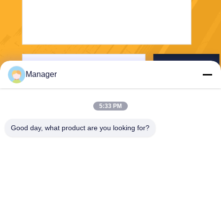
Senden Sie
Manager
5:33 PM
Good day, what product are you looking for?
SHANGHAI DESIKENSHI MOLECULAR
SIEVE CO.,LTD
13299345678@163.com
86--18972240838
6 Xinjian Subvention Rd, So
ngjiang-Bereich, Shanghai C