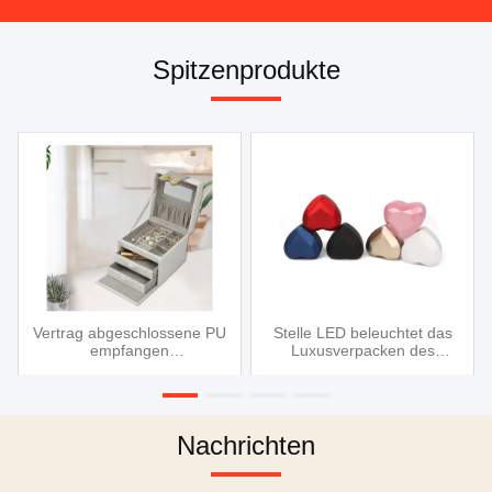
Spitzenprodukte
,
Vertrag abgeschlossene PU
Stelle LED beleuchtet das
empfangen
Luxusverpacken des
Schmuckkästchen, lederne
kreativen Herz-förmigen der
ngohrringe,
Bolzen Schmuckkästchen
Ringkastenhalskette
PUs, die Ohrringe
hängenden Lichtes der
Halskettenschmuck
Schmuckkästchen LED
schellen, ledernen Kasten
Nachrichten
zu empfangen