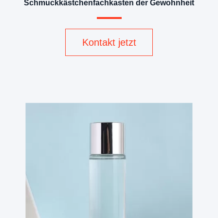
Schmuckkästchenfachkasten der Gewohnheit
Kontakt jetzt
v