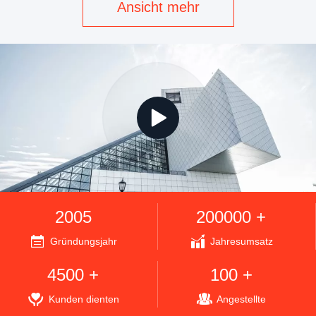
Ansicht mehr
2005
200000 +
Gründungsjahr
Jahresumsatz
4500 +
100 +
Kunden dienten
Angestellte