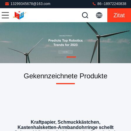
13299345678@163.com
86--18972240838
Zitat
Gekennzeichnete Produkte
Kraftpapier, Schmuckkästchen,
Kastenhalsketten-Armbandohrringe schellt