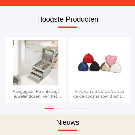
Hoogste Producten
Aangegaan Pu ontvangt
Vlek van de LEIDENE van
juwelendozen, van het
de de dooshalsband lichten
leernagels van
creatieve hart-vormige ring
juwelendozen Pu van de de
van de tegenhangerjuwelen
oorringenring ontvangen de
de dozen LEIDENE lichte
de halsbandjuwelen
luxe verpakking
leerdoos
Nieuws