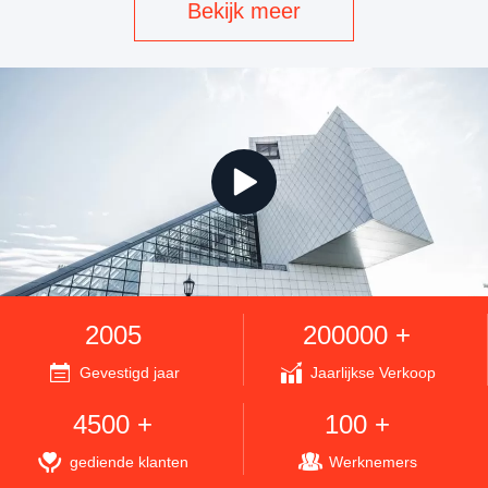
Bekijk meer
2005
200000 +
Gevestigd jaar
Jaarlijkse Verkoop
4500 +
100 +
gediende klanten
Werknemers