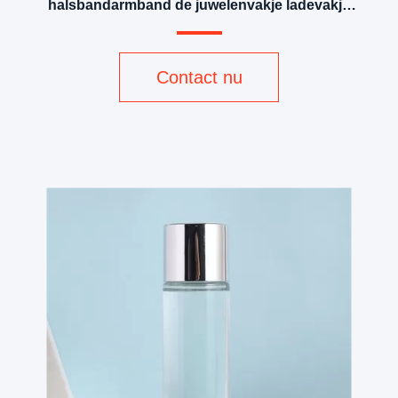
halsbandarmband de juwelenvakje ladevakje
van douane
Contact nu
v