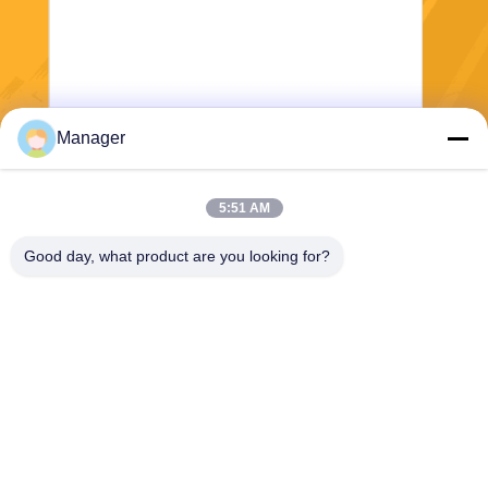
Manager
Verzend
5:51 AM
Good day, what product are you looking for?
SHANGHAI DESIKENSHI MOLECULAR
SIEVE CO.,LTD
13299345678@163.com
86--18972240838
6 Xinjian Subrd, Songjiang-
Gebied, Shanghai China