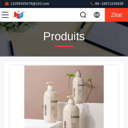
13299345678@163.com
86--18972240838
Zitat
Produits