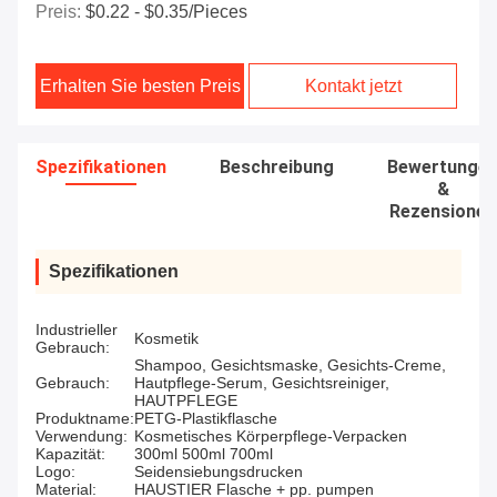
Preis:
$0.22 - $0.35/pieces
Erhalten Sie besten Preis
Kontakt jetzt
Spezifikationen
Beschreibung
Bewertunge
&
Rezensionen
Spezifikationen
Industrieller
Kosmetik
Gebrauch:
Shampoo, Gesichtsmaske, Gesichts-Creme,
Gebrauch:
Hautpflege-Serum, Gesichtsreiniger,
HAUTPFLEGE
Produktname:
PETG-Plastikflasche
Verwendung:
Kosmetisches Körperpflege-Verpacken
Kapazität:
300ml 500ml 700ml
Logo:
Seidensiebungsdrucken
Material:
HAUSTIER Flasche + pp. pumpen