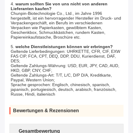
4. 
warum sollten Sie von uns nicht von anderen 
Lieferanten kaufen?
Chunpin-Biotechnologie Co., Ltd., im Jahre 1996 
hergestellt, ist ein hervorragender Hersteller im Druck- und 
Verpackengeschäft, ein Berufs im verschiedenen 
Verpacken wie Papierkasten, gewölbtem Kasten, 
Geschenkbox, Schmuckkästchen, rundem Kasten, 
Papiereinkaufstasche, Broschüre etc.
5. 
welche Dienstleistungen können wir erbringen?
Geltende Lieferbedingungen: UHRKETTE, CFR, CIF, EXW 
FAS CIP, FCA, CPT, DEQ, DDP, DDU, Kurierdienst, DAF, 
DES;
Geltende Zahlungs-Währung: USD, EUR, JPY, CAD, AUD, 
HKD, GBP, CNY, CHF;
Geltende Zahlungs-Art: T/T, L/C, D/P D/A, Kreditkarte, 
Paypal, Western Union;
Sprache gesprochen: Englisch, chinesisch, spanisch, 
japanisch, portugiesisch, deutsch, arabisch, französisch, 
Russe, Hindi, italienisch
Bewertungen & Rezensionen
Gesamtbewertung