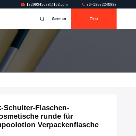
13299345678@163.com
86--18972240838
Zitat
German
-Schulter-Flaschen-
smetische runde für
poolotion Verpackenflasche