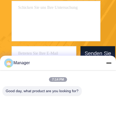
Senden Sie
Manager
7:14 PM
Good day, what product are you looking for?
SHANGHAI DESIKENSHI MOLECULAR
SIEVE CO.,LTD
13299345678@163.com