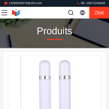
13299345678@163.com
86--18972240838
Zitat
Produits