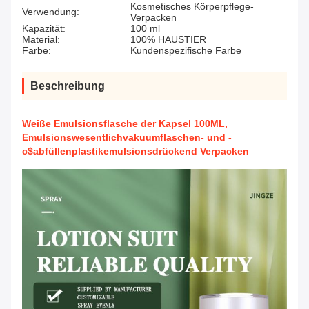
Kosmetisches Körperpflege-
Verwendung:
Verpacken
Kapazität:
100 ml
Material:
100% HAUSTIER
Farbe:
Kundenspezifische Farbe
Beschreibung
Weiße Emulsionsflasche der Kapsel 100ML,
Emulsionswesentlichvakuumflaschen- und -
c$abfüllenplastikemulsionsdrückend Verpacken