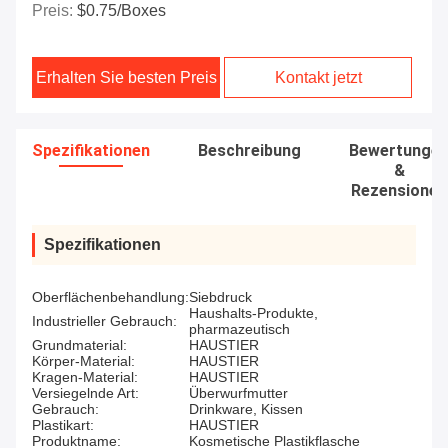
Preis:
$0.75/boxes
Erhalten Sie besten Preis
Kontakt jetzt
Spezifikationen
Beschreibung
Bewertunge
&
Rezensionen
Spezifikationen
Oberflächenbehandlung:
Siebdruck
Haushalts-Produkte,
Industrieller Gebrauch:
pharmazeutisch
Grundmaterial:
HAUSTIER
Körper-Material:
HAUSTIER
Kragen-Material:
HAUSTIER
Versiegelnde Art:
Überwurfmutter
Gebrauch:
Drinkware, Kissen
Plastikart:
HAUSTIER
Produktname:
Kosmetische Plastikflasche