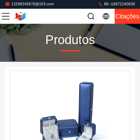
13299345678@163.com
86--18972240838
Citações
Produtos