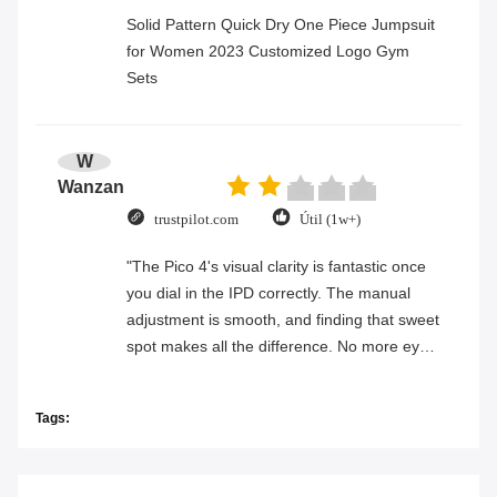
Solid Pattern Quick Dry One Piece Jumpsuit
for Women 2023 Customized Logo Gym
Sets
W
Wanzan
trustpilot.com
Útil (1w+)
"The Pico 4's visual clarity is fantastic once
you dial in the IPD correctly. The manual
adjustment is smooth, and finding that sweet
spot makes all the difference. No more eye
strain during long sessions. Highly
recommend taking the time to set it up
Tags:
properly!""The Pico 4's visual clarity is
fantastic once you dial in the IPD correctly.
The manual adjustment is smooth, and