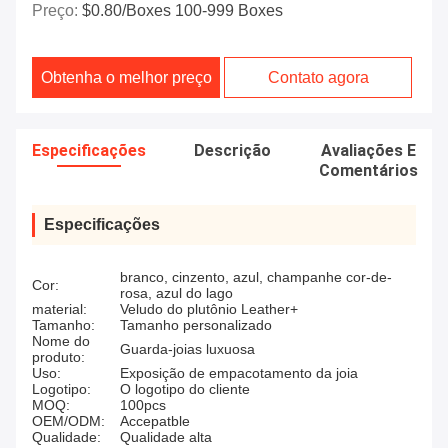
Preço:
$0.80/boxes 100-999 Boxes
Obtenha o melhor preço
Contato agora
Especificações
Descrição
Avaliações E
Comentários
Especificações
branco, cinzento, azul, champanhe cor-de-
Cor:
rosa, azul do lago
material:
Veludo do plutônio Leather+
Tamanho:
Tamanho personalizado
Nome do
Guarda-joias luxuosa
produto:
Uso:
Exposição de empacotamento da joia
Logotipo:
O logotipo do cliente
MOQ:
100pcs
OEM/ODM:
Accepatble
Qualidade:
Qualidade alta