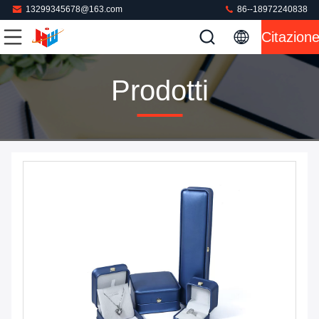
13299345678@163.com
86--18972240838
Citazion
Prodotti