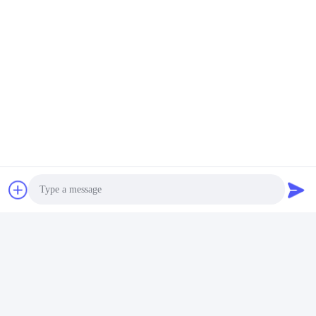
3.0
Basato su 50 recensioni per questo fornitore
Scrivi una recensione
Di seguito è riportata la
Valutazione
distribuzione di tutte le
Istantanea
valutazioni
5 stelle
33%
4 stelle
0%
3 stelle
0%
2 stelle
67%
1 stelle
0%
Photo
Video Call