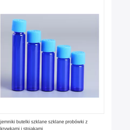
Uzyskaj najlepszą cenę
jemniki butelki szklane szklane probówki z
krywkami i stojakami