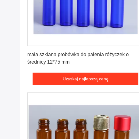
Uzyskaj najlepszą cenę
mała szklana probówka do palenia różyczek o
średnicy 12*75 mm
Uzyskaj najlepszą cenę