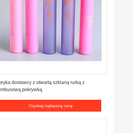
Uzyskaj najlepszą cenę
bryka dostawcy z otwartą szklaną rurką z
ambusową pokrywką
Uzyskaj najlepszą cenę