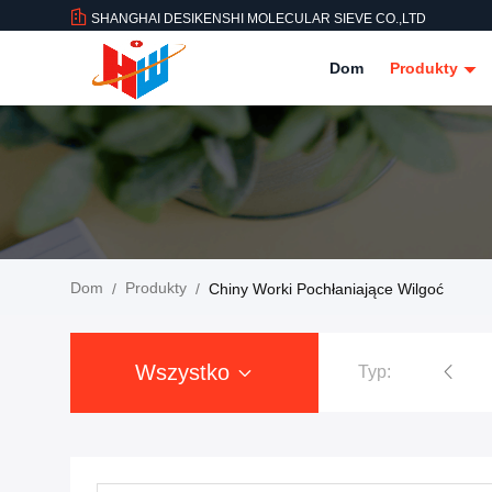
SHANGHAI DESIKENSHI MOLECULAR SIEVE CO.,LTD
Dom
Produkty
Dom
Produkty
/
/
Chiny Worki Pochłaniające Wilgoć
Wszystko
Typ:
Sito molekularne 4a