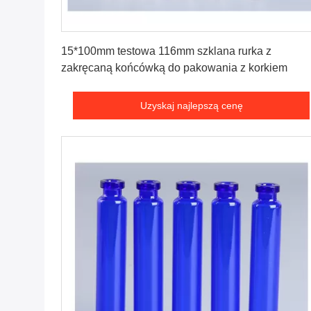
Uzyskaj najlepszą cenę
15*100mm testowa 116mm szklana rurka z
zakręcaną końcówką do pakowania z korkiem
Uzyskaj najlepszą cenę