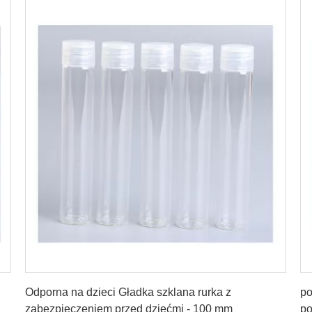
Uzyskaj najlepszą cenę
Odporna na dzieci Gładka szklana rurka z
po
zabezpieczeniem przed dziećmi - 100 mm
po