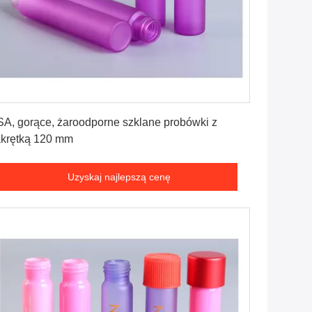
Uzyskaj najlepszą cenę
A, gorące, żaroodporne szklane probówki z
krętką 120 mm
Uzyskaj najlepszą cenę