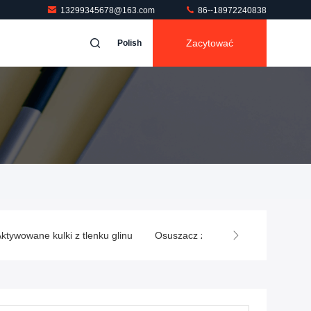
13299345678@163.com
86--18972240838
Zacytować
Polish
tywowane kulki z tlenku glinu
Osuszacz ze szkła izolacyjnego