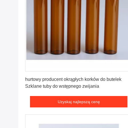
Uzyskaj najlepszą cenę
hurtowy producent okrągłych korków do butelek
Szklane tuby do wstępnego zwijania
Uzyskaj najlepszą cenę