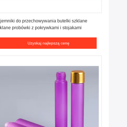
Uzyskaj najlepszą cenę
jemniki do przechowywania butelki szklane
klane probówki z pokrywkami i stojakami
Uzyskaj najlepszą cenę