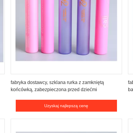
Uzyskaj najlepszą cenę
fabryka dostawcy, szklana rurka z zamkniętą
fa
końcówką, zabezpieczona przed dziećmi
b
Uzyskaj najlepszą cenę