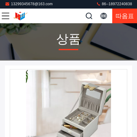
13299345678@163.com
86--18972240838
따옴표
상품