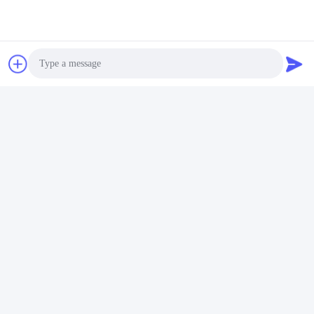
Photo
Video Call
Audio Call