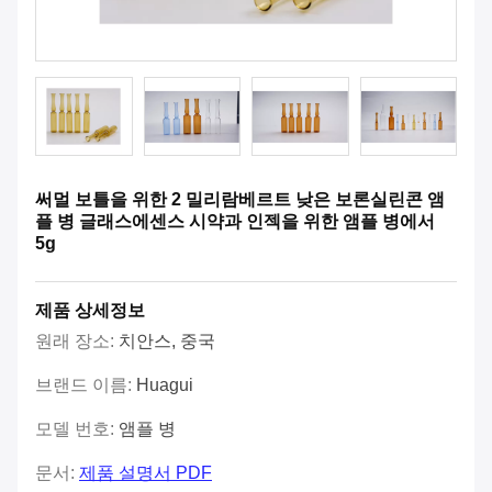
써멀 보틀을 위한 2 밀리람베르트 낮은 보론실린콘 앰
플 병 글래스에센스 시약과 인젝을 위한 앰플 병에서
5g
제품 상세정보
원래 장소:
치안스, 중국
브랜드 이름:
Huagui
모델 번호:
앰플 병
문서:
제품 설명서 PDF