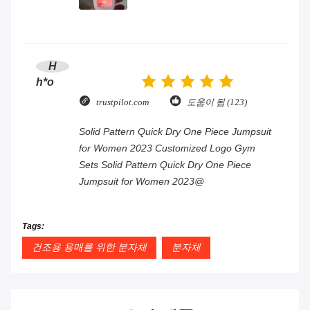
H
h*o
trustpilot.com
도움이 됨 (123)
Solid Pattern Quick Dry One Piece Jumpsuit
for Women 2023 Customized Logo Gym
Sets Solid Pattern Quick Dry One Piece
Jumpsuit for Women 2023@
Tags:
건조용 용매를 위한 분자체
분자체