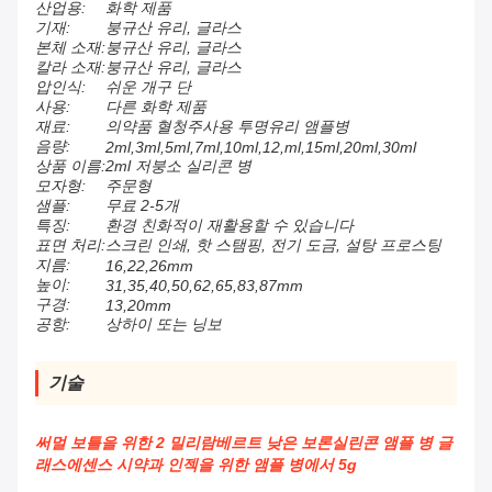
산업용:
화학 제품
기재:
붕규산 유리, 글라스
본체 소재:
붕규산 유리, 글라스
칼라 소재:
붕규산 유리, 글라스
압인식:
쉬운 개구 단
사용:
다른 화학 제품
재료:
의약품 혈청주사용 투명유리 앰플병
음량:
2ml,3ml,5ml,7ml,10ml,12,ml,15ml,20ml,30ml
상품 이름:
2ml 저붕소 실리콘 병
모자형:
주문형
샘플:
무료 2-5개
특징:
환경 친화적이 재활용할 수 있습니다
표면 처리:
스크린 인쇄, 핫 스탬핑, 전기 도금, 설탕 프로스팅
지름:
16,22,26mm
높이:
31,35,40,50,62,65,83,87mm
구경:
13,20mm
공항:
상하이 또는 닝보
기술
써멀 보틀을 위한 2 밀리람베르트 낮은 보론실린콘 앰플 병 글
래스에센스 시약과 인젝을 위한 앰플 병에서 5g