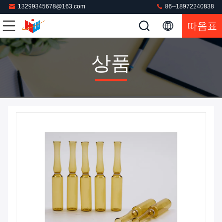
13299345678@163.com
86--18972240838
따옴표
상품