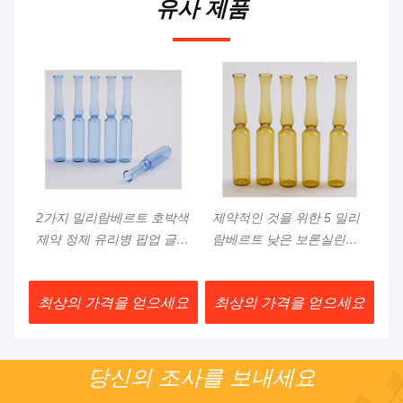
유사 제품
박색
제약적인 것을 위한 5 밀리
10mllow 보론실린콘은 제약
2
글래
람베르트 낮은 보론실린콘
10 밀리람베르트 앰플 병을
약
주사기 5 밀리람베르트 앰
서리로 뒤덮었습니다
플
플 주사기 유리병
요
최상의 가격을 얻으세요
최상의 가격을 얻으세요
최
당신의 조사를 보내세요