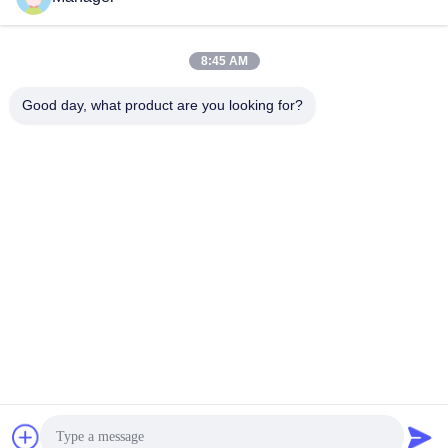
SHANGHAI DESIKENSHI MOLECULAR
SIEVE CO.,LTD
8:45 AM
13299345678@163.com
86--18972240838
Good day, what product are you looking for?
6 Xinjian 잠수함 Rd의 Songji
ang 지역, 상해 중국
중국 상등품 분자체 4A 공급자. 저작권 (c) 2025 SHANGHAI DESIKENSHI
MOLECULAR SIEVE CO.,LTD . 무단 복제 금지.