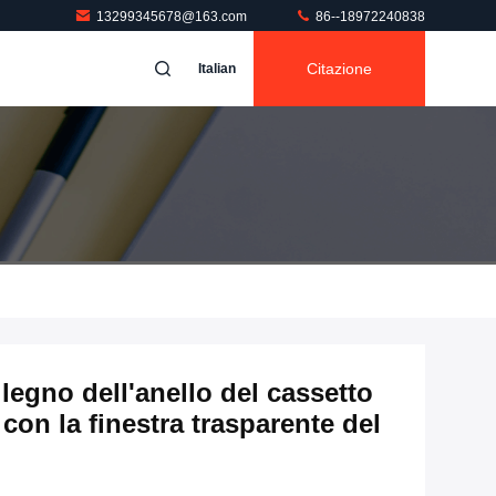
13299345678@163.com
86--18972240838
Citazione
Italian
 legno dell'anello del cassetto
 con la finestra trasparente del