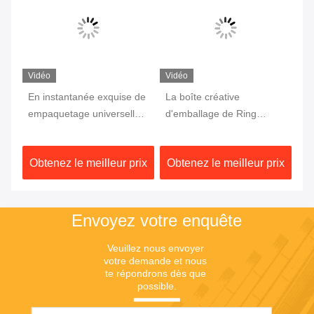
SHANGHAI DESIKENSHI MOLECULAR
SIEVE CO.,LTD
13299345678@163.com
86--18972240838
Sous-marin Rd, région de S
ongjiang, Changhaï Chine d
e 6 Xinjian
Bonne qualité de la Chine Tamis moléculaire 4A Fournisseur. © de
Copyright 2025 SHANGHAI DESIKENSHI MOLECULAR SIEVE CO.,LTD .
Tous droits réservés.