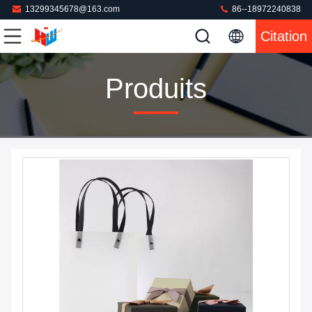
13299345678@163.com
86--18972240838
Citation
Produits