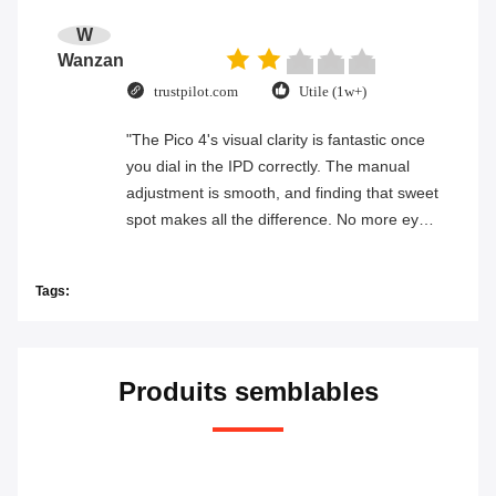
bijoux
Envoyez votre enquête
Veuillez nous envoyer 
votre demande et nous 
te répondrons dès que 
possible.
Envoyez