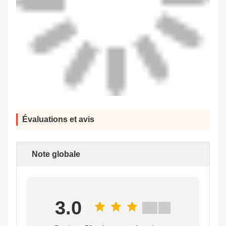
Toutes les critiques
W
W*s
trustpilot.com
Utile (8987)
"I love how the Pico 4 handles IPD
adjustment. The manual slider is intuitive
and stays securely in place. Getting the IPD
just right eliminated！
L
Liang