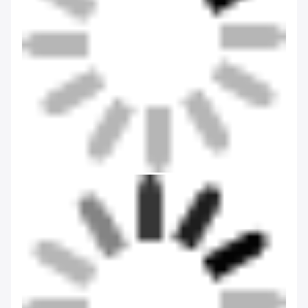
Note globale
3.0
Basé sur 50 avis pour ce fournisseur
Écrire un avis
Voici la répartition de toutes les
Aperçu des
notes
notes
5 étoiles
33%
4 étoiles
0%
3 étoiles
0%
2 étoiles
67%
1 étoiles
0%