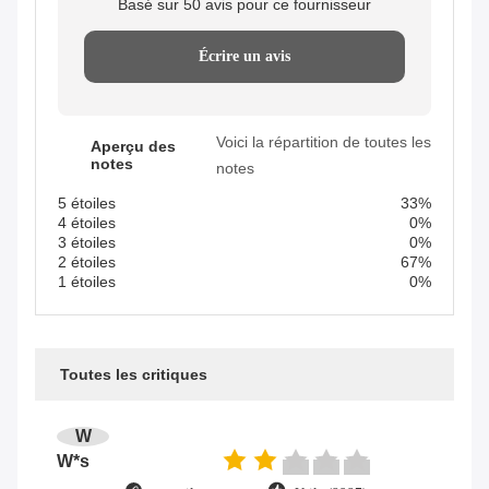
trustpilot.com
Utile (44)
Solid Pattern Quick Dry One Piece Jumpsuit
for Women 2023 Customized Logo Gym
Sets
W
Wanzan
trustpilot.com
Utile (1w+)
"The Pico 4's visual clarity is fantastic once
you dial in the IPD correctly. The manual
adjustment is smooth, and finding that sweet
spot makes all the difference. No more eye
strain during long sessions. Highly
recommend taking the time to set it up
Tags:
properly!""The Pico 4's visual clarity is
fantastic once you dial in the IPD correctly.