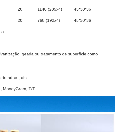
20
1140 (285x4)
45*30*36
20
768 (192x4)
45*30*36
ica
lvanização, geada ou tratamento de superfície como
te aéreo, etc.
on, MoneyGram, T/T