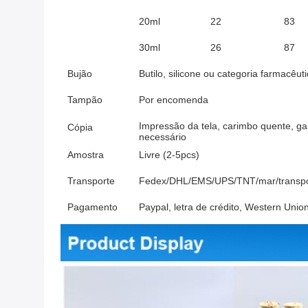
20ml
22
83
30ml
26
87
Bujão
Butilo, silicone ou categoria farmacêut
Tampão
Por encomenda
Impressão da tela, carimbo quente, ga
Cópia
necessário
Amostra
Livre (2-5pcs)
Transporte
Fedex/DHL/EMS/UPS/TNT/mar/transpor
Pagamento
Paypal, letra de crédito, Western Uni