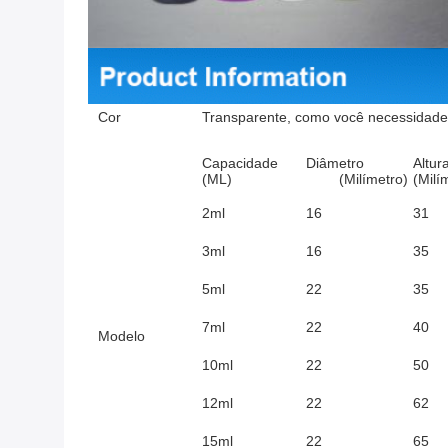
Cor
Transparente, como você necessidade
Capacidade
Diâmetro
Altur
(ML)
(Milímetro)
(Milí
2ml
16
31
3ml
16
35
5ml
22
35
7ml
22
40
Modelo
10ml
22
50
12ml
22
62
15ml
22
65