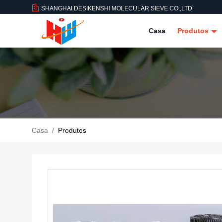
SHANGHAI DESIKENSHI MOLECULAR SIEVE CO.,LTD
Casa
Produtos
Casa
/
Produtos