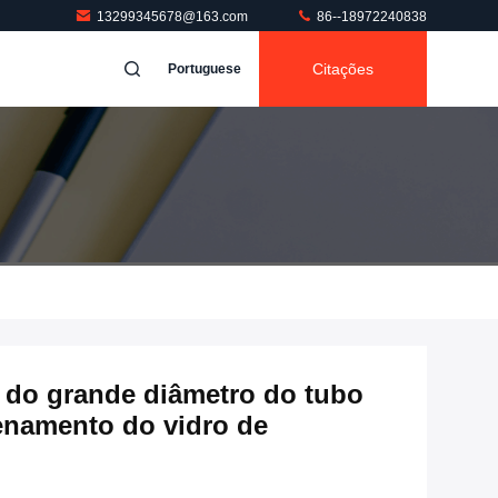
13299345678@163.com
86--18972240838
Citações
Portuguese
y do grande diâmetro do tubo
enamento do vidro de