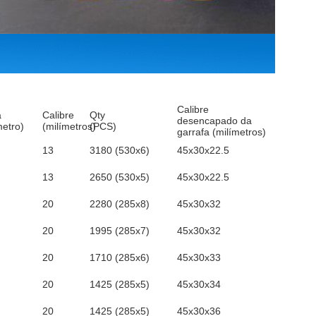
Calibre
a
Calibre
Qty
desencapado da
metro)
(milímetros)
(PCS)
garrafa (milímetros)
13
3180 (530x6)
45x30x22.5
13
2650 (530x5)
45x30x22.5
20
2280 (285x8)
45x30x32
20
1995 (285x7)
45x30x32
20
1710 (285x6)
45x30x33
20
1425 (285x5)
45x30x34
20
1425 (285x5)
45x30x36