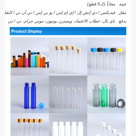
عينة
مجاناً (2-5 قطع)
ينقل
فيديكس / دي إتش إل / إي إم إس / يو بي إس / تي أن تي / النقل ال
يدفع
باي بال، خطاب الاعتماد، ويسترن يونيون، موني جرام، تي / تي