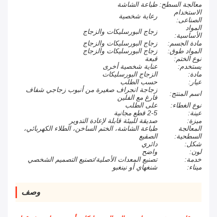
معالجة السطح:
طباعة الشاشة
الاستخدام
رعاية شخصية
الصناعى:
المواد
زجاج البورسليكات والزجاج
الأساسية:
مادة الجسم:
زجاج البورسليكات والزجاج
المواد طوق:
زجاج البورسليكات والزجاج
نوع الختم:
قبعة
يستخدم:
عناية شخصية أخرى
مادة:
الزجاج البورسليكات
عيار:
حسب الطلب
زجاجة انجراف صغيرة من أنبوب زجاجي شفاف
اسم المنتج:
فارغ مع الفلين
نوع الغطاء:
على الطلب
عينة:
2-5 قطع مجانية
ميزة:
صديقة للبيئة قابلة لإعادة التدوير
المعالجة
طباعة الشاشة، الختم الساخن، الطلاء الكهربائي،
السطحية:
الصقيع
شكل:
دائري
لون:
واضح
خدمة:
تصنيع المعدات الأصلية/تصنيع التصميم الشخصي
ميناء:
شنغهاي أو نينغبو
وصف