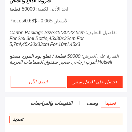
شروط الدفع والشحن
الحد الأدنى لكمية:
50000 قطعة
الأسعار:
$0.06 - $0.68/pieces
تفاصيل التغليف:
Carton Package Size:45*30*22.5cm
For 2ml 3ml Bottle,45x30x32cm For
5,7ml,45x30x33cm For 10ml,45x3
القدرة على العرض:
50000 قطعة / قطع يوم المورد مصنع
Hotsell أنبوب زجاجي صغير صندوق الصمامات العربية
احصل على افضل سعر
اتصل الآن
تحديد
وصف
التقييمات والمراجعات
تحديد