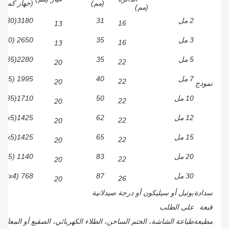
(مم)
(جهاز كمبي
(مم)
2 مل
31
3180(530×6)
16
13
3 مل
35
2650 (530 × 5)
16
13
5 مل
35
2280(285×8)
22
20
7 مل
40
1995 (285 × 7)
22
20
نموذج
10 مل
50
1710(285×6)
22
20
12 مل
62
1425(285x5)
22
20
15 مل
65
1425(285x5)
22
20
20 مل
83
1140 (285 × 4)
22
20
30 مل
87
768 (192x4)
26
20
سدادة
بوتيل أو سيليكون أو درجة صيدلانية
قبعة
على الطلب
مطبعة
طباعة الشاشة، الختم الساخن، الطلاء الكهربائي، الصقيع أو المعا