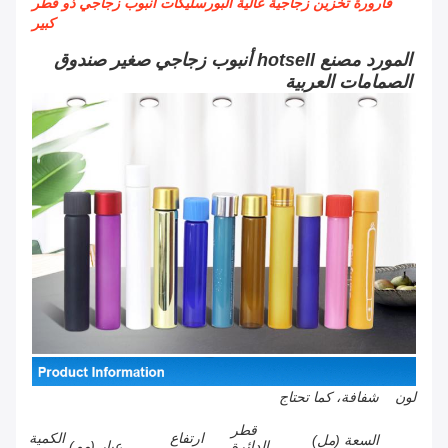
قارورة تخزين زجاجية عالية البورسليكات أنبوب زجاجي ذو قطر
كبير
المورد مصنع hotsell أنبوب زجاجي صغير صندوق
الصمامات العربية
لون
شفافة، كما تحتاج
قطر
ارتفاع
الكمية
السعة (مل)
الدائرة
عيار (مم)