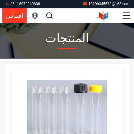
86--18972240838
13299345678@163.com
إقتباس
المنتجات