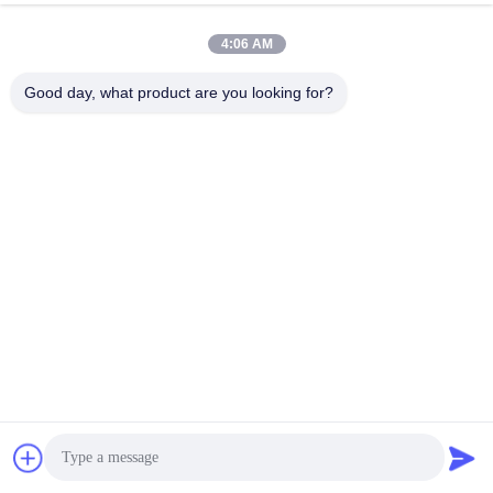
4:06 AM
Good day, what product are you looking for?
SHANGHAI DESIKENSHI MOLECULAR
SIEVE CO.,LTD
13299345678@163.com
86--18972240838
6 Xinjian υπο- Rd, περιοχή S
ongjiang, Σαγκάη Κίνα
Καλή ποιότητα της Κίνας Μοριακό κόσκινο 4A Προμηθευτής. Πνευματικά
δικαιώματα © 2025 SHANGHAI DESIKENSHI MOLECULAR SIEVE CO.,LTD
. Διατηρούνται όλα τα πνευματικά δικαιώματα.