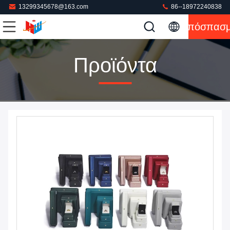
13299345678@163.com
86--18972240838
Απόσπασ
Προϊόντα