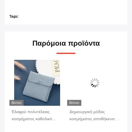
Tags:
Παρόμοια προϊόντα
Βίντεο
Βίντεο
Βίν
Ελαφρύ πολυτέλειας
Δημιουργική μόδας
Ελ
κοσμήματος καθολικό
κοσμήματος αποθήκευσης
βρ
περιδεραίων σκουλαρικιών
δαχτυλιδιών περιδεραίων
δα