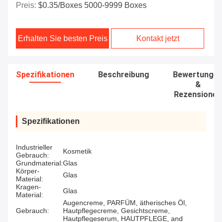
Preis:
$0.35/boxes 5000-9999 Boxes
Erhalten Sie besten Preis
Kontakt jetzt
Spezifikationen
Beschreibung
Bewertunge
&
Rezensionen
Spezifikationen
Industrieller
Kosmetik
Gebrauch:
Grundmaterial:
Glas
Körper-
Glas
Material:
Kragen-
Glas
Material:
Augencreme, PARFÜM, ätherisches Öl,
Gebrauch:
Hautpflegecreme, Gesichtscreme,
Hautpflegeserum, HAUTPFLEGE, and