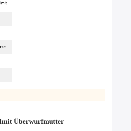
lmit
rze
ielmit Überwurfmutter