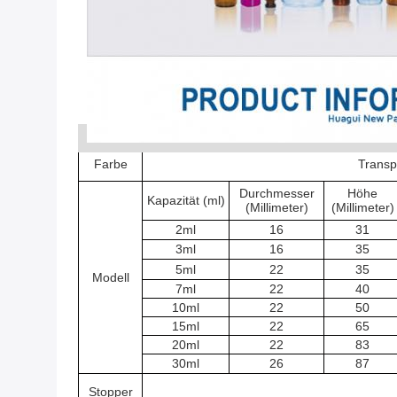
Farbe
Transp
Durchmesser
Höhe
Kapazität (ml)
(Millimeter)
(Millimeter)
2ml
16
31
3ml
16
35
5ml
22
35
Modell
7ml
22
40
10ml
22
50
15ml
22
65
20ml
22
83
30ml
26
87
Stopper