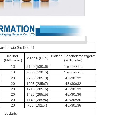
arent, wie Sie Bedarf
Kaliber
Bloßes Flaschenmessgerät
Menge (PCS)
(Millimeter)
(Millimeter)
13
3180 (530x6)
45x30x22.5
13
2650 (530x5)
45x30x22.5
20
2280 (285x8)
45x30x32
20
1995 (285x7)
45x30x32
20
1710 (285x6)
45x30x33
20
1425 (285x5)
45x30x36
20
1140 (285x4)
45x30x36
20
768 (192x4)
45x30x36
Bedarfs-