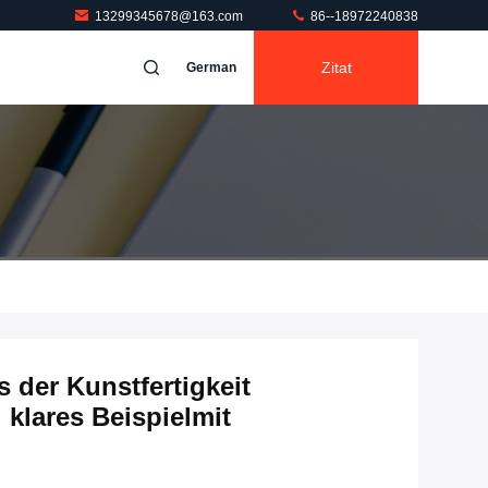
13299345678@163.com
86--18972240838
Zitat
German
 der Kunstfertigkeit
klares Beispielmit