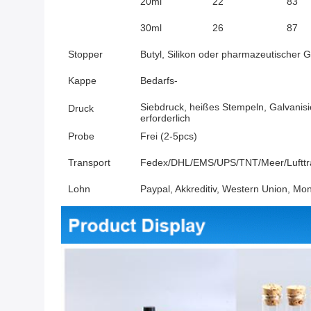
20ml
22
83
30ml
26
87
Stopper
Butyl, Silikon oder pharmazeutischer 
Kappe
Bedarfs-
Siebdruck, heißes Stempeln, Galvanis
Druck
erforderlich
Probe
Frei (2-5pcs)
Transport
Fedex/DHL/EMS/UPS/TNT/Meer/Lufttran
Lohn
Paypal, Akkreditiv, Western Union, M