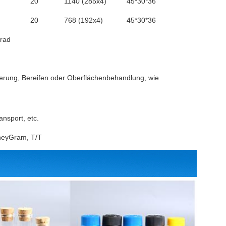
20
1140 (285x4)
45*30*36
20
768 (192x4)
45*30*36
Grad
ierung, Bereifen oder Oberflächenbehandlung, wie
sport, etc.
oneyGram, T/T