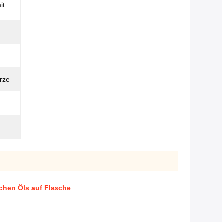
it
rze
schen Öls auf Flasche