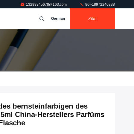
13299345678@163.com
86--18972240838
Zitat
German
des bernsteinfarbigen des
 5ml China-Herstellers Parfüms
 Flasche