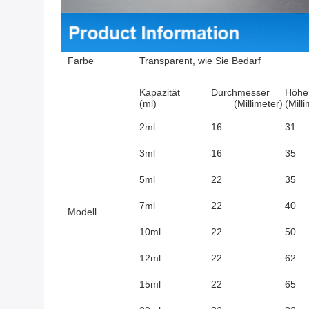
Farbe
Transparent, wie Sie Bedarf
Kapazität
Durchmesser
Höhe
(ml)
(Millimeter)
(Mill
2ml
16
31
3ml
16
35
5ml
22
35
7ml
22
40
Modell
10ml
22
50
12ml
22
62
15ml
22
65