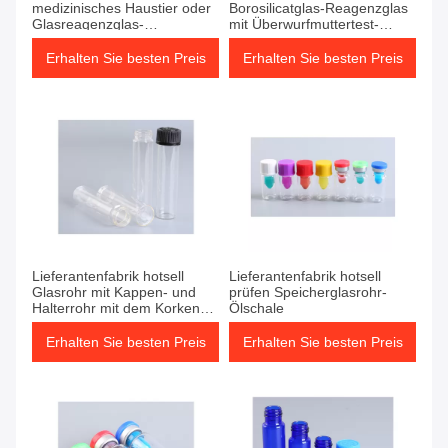
medizinisches Haustier oder
Borosilicatglas-Reagenzglas
Glasreagenzglas-
mit Überwurfmuttertest-
Schnapsglas-
Metallschraubendeckel
Probensammlung
Erhalten Sie besten Preis
Erhalten Sie besten Preis
Lieferantenfabrik hotsell
Lieferantenfabrik hotsell
Glasrohr mit Kappen- und
prüfen Speicherglasrohr-
Halterrohr mit dem Korken
Ölschale
enorm
Erhalten Sie besten Preis
Erhalten Sie besten Preis