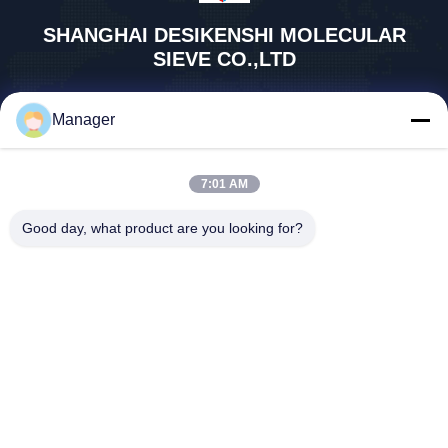
SHANGHAI DESIKENSHI MOLECULAR
SIEVE CO.,LTD
13299345678@163.com
Manager
86--18972240838
6 Xinjian Subvention Rd, So
ngjiang-Bereich, Shanghai C
7:01 AM
hina
Good day, what product are you looking for?
Gute Qualität Chinas Molekularsieb 4A Lieferant. Copyright-© 2026
SHANGHAI DESIKENSHI MOLECULAR SIEVE CO.,LTD . Alle Rechte
vorbehalten.