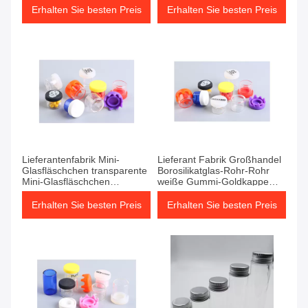
Erhalten Sie besten Preis
Erhalten Sie besten Preis
Lieferantenfabrik Mini-
Lieferant Fabrik Großhandel
Glasfläschchen transparente
Borosilikatglas-Rohr-Rohr
Mini-Glasfläschchen
weiße Gummi-Goldkappe
transparente
und Glasrohr
Glasröhrenflasche mit
Erhalten Sie besten Preis
Erhalten Sie besten Preis
Flasche