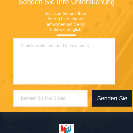
Senden Sie Ihre Untersuchung
Schicken Sie uns Ihren 
Antrag bitte und wir 
antworten auf Sie so 
bald wie möglich.
Senden Sie