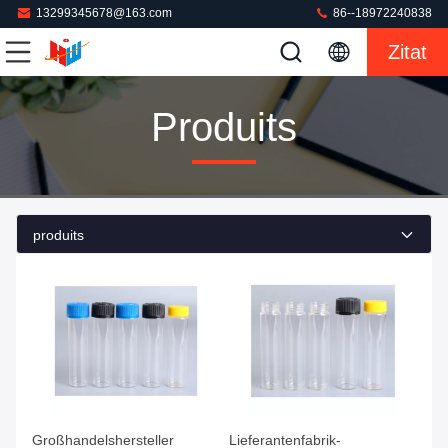
13299345678@163.com
86--18972240838
Zitat
Produits
produits
Großhandelshersteller
Lieferantenfabrik-