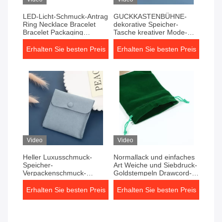
LED-Licht-Schmuck-Antrag
GUCKKASTENBÜHNE-
Ring Necklace Bracelet
dekorative Speicher-
Bracelet Packaging
Tasche kreativer Mode-
bürstete ledernes
Schmuck-Speicher-Ring
Schmuckkästchen
Necklace Storage Art
Erhalten Sie besten Preis
Erhalten Sie besten Preis
Papers Verpacken
Video
Video
Heller Luxusschmuck-
Normallack und einfaches
Speicher-
Art Weiche und Siebdruck-
Verpackenschmuck-
Goldstempeln Drawcord-
Ohrring-Halsketten-
Einzelteilspeichertasche
verpackendes
Gewebe der Haut
Erhalten Sie besten Preis
Erhalten Sie besten Preis
doppelseitiges
freundliche gespritzte
Veloursleder-vorzügliches
Schnellknopf-Universalen