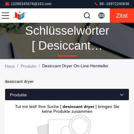
13299345678@163.com
86--18972240838
Zitat
Schlüsselwörter
[ Desiccant
Dryer ] Passen
/
/
Desiccant Dryer On-Line-Hersteller
Haus
Produits
0 Produits
desiccant dryer
Produkte
Tut mir leid! Ihre Suche [
desiccant dryer
] bringen Sie
keine Produkte zusammen