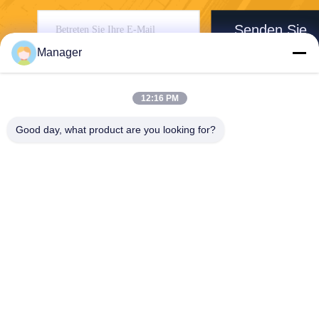
Senden Sie
Manager
12:16 PM
Good day, what product are you looking for?
SHANGHAI DESIKENSHI MOLECULAR
SIEVE CO.,LTD
13299345678@163.com
86--18972240838
6 Xinjian Subvention Rd, So
ngjiang-Bereich, Shanghai C
hina