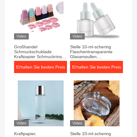
Video
Video
Großhandel
Stelle 10-ml-schering
Schmuckschublade
Flaschentransparente
Kraftpapier Schmuckring
Glasampullen,
Halskette
Flaschentonermassen-
Aufbewahrungsbox
Verpackungsflasche
Erhalten Sie besten Preis
Erhalten Sie besten Preis
schwarze Ohrringe
produzierend
Papierbox
Video
Video
Kraftpapier,
Stelle 10-ml-schering