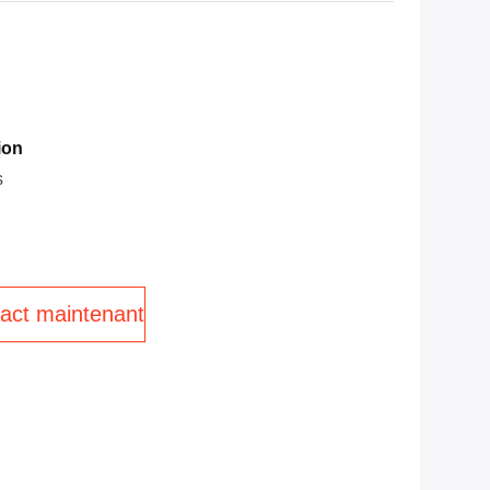
ion
s
act maintenant