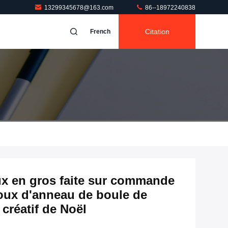
13299345678@163.com
86--18972240838
Citation
French
oux en gros faite sur commande
joux d'anneau de boule de
créatif de Noël