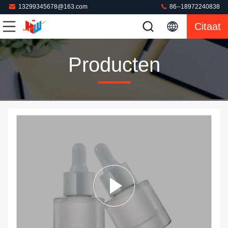
13299345678@163.com
86--18972240838
Citaat
Producten