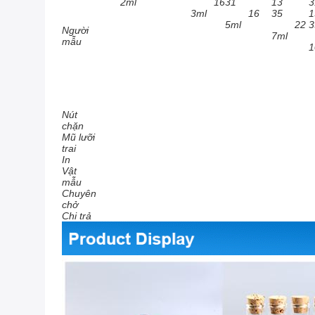
2ml
16
31
13
3
3ml
16
35
1
5ml
22
3
Người
7ml
mẫu
1
Nút
chặn
Mũ lưỡi
trai
In
Vật
mẫu
Chuyên
chở
Chi trả