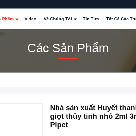
n Phẩm
Video
Về Chúng Tôi
Tin Tức
Tất Cả Các T
Các Sản Phẩm
Nhà sản xuất Huyết than
giọt thủy tinh nhỏ 2ml 3
Pipet