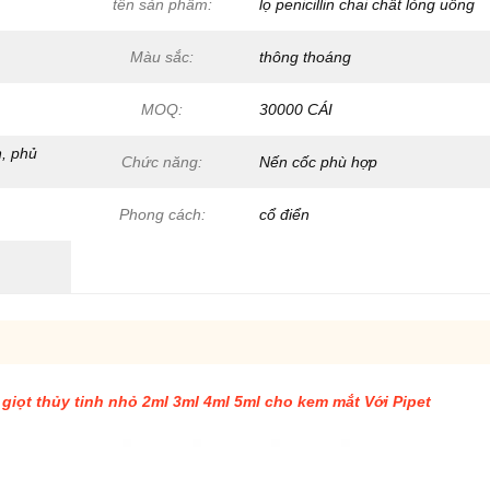
tên sản phẩm:
lọ penicillin chai chất lỏng uống
Màu sắc:
thông thoáng
MOQ:
30000 CÁI
n, phủ
Chức năng:
Nến cốc phù hợp
Phong cách:
cổ điển
iọt thủy tinh nhỏ 2ml 3ml 4ml 5ml cho kem mắt Với ​​Pipet