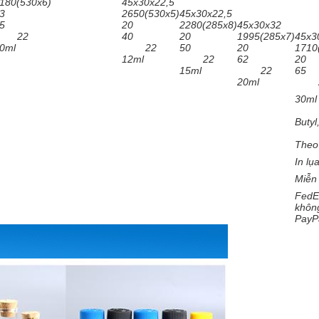
180(530x6)
45x30x22,5
3
2650(530x5)
45x30x22,5
5
20
2280(285x8)
45x30x32
22
40
20
1995(285x7)
45x3
0ml
22
50
20
1710
12ml
22
62
20
15ml
22
65
20ml
30ml
Butyl
Theo
In lụ
Miễn 
FedEx
không
PayP