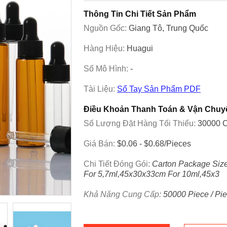
Thông Tin Chi Tiết Sản Phẩm
Nguồn Gốc:
Giang Tô, Trung Quốc
Hàng Hiệu:
Huagui
Số Mô Hình:
-
Tài Liệu:
Sổ Tay Sản Phẩm PDF
Điều Khoản Thanh Toán & Vận Chuy
Số Lượng Đặt Hàng Tối Thiểu:
30000 C
Giá Bán:
$0.06 - $0.68/pieces
Chi Tiết Đóng Gói:
Carton Package Siz
For 5,7ml,45x30x33cm For 10ml,45x3
Khả Năng Cung Cấp:
50000 Piece / Pi