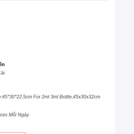
ển
ái
e:45*30*22.5cm For 2ml 3ml Bottle,45x30x32cm
eces Mỗi Ngày