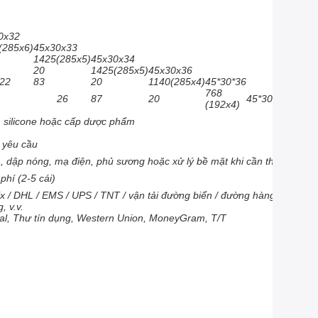
0x32
(285x6)
45x30x33
1425(285x5)
45x30x34
20
1425(285x5)
45x30x36
22
83
20
1140(285x4)
45*30*36
768
26
87
20
45*30*36
(192x4)
, silicone hoặc cấp dược phẩm
 yêu cầu
a, dập nóng, mạ điện, phủ sương hoặc xử lý bề mặt khi cần thiết
phí (2-5 cái)
 / DHL / EMS / UPS / TNT / vận tải đường biển / đường hàng
, v.v.
al, Thư tín dụng, Western Union, MoneyGram, T/T