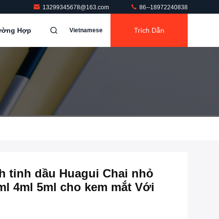
13299345678@163.com
86--18972240838
rường Hợp
Trích Dẫn
Vietnamese
h tinh dầu Huagui Chai nhỏ
ml 4ml 5ml cho kem mắt Với ​​