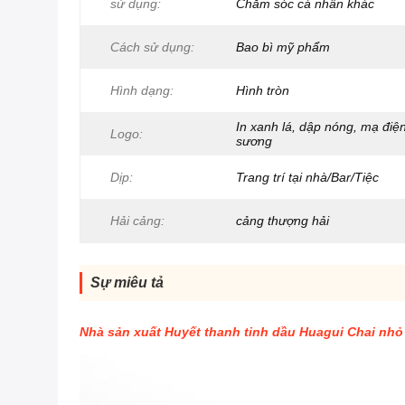
sử dụng:
Chăm sóc cá nhân khác
Cách sử dụng:
Bao bì mỹ phẩm
Hình dạng:
Hình tròn
In xanh lá, dập nóng, mạ điệ
Logo:
sương
Dịp:
Trang trí tại nhà/Bar/Tiệc
Hải cảng:
cảng thượng hải
Sự miêu tả
Nhà sản xuất Huyết thanh tinh dầu Huagui Chai nhỏ g