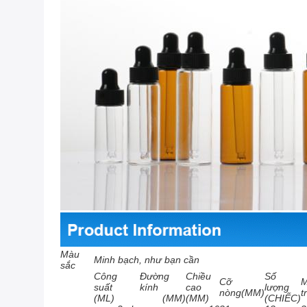
Màu
Minh bạch, như bạn cần
sắc
Công
Đường
Chiều
Số
Cỡ
M
suất
kính
cao
lượng
nòng(MM)
t
(ML)
(MM)
(MM)
(CHIẾC)