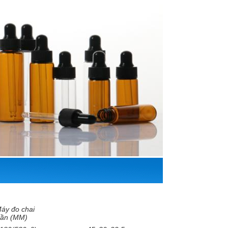
áy đo chai
rần (MM)