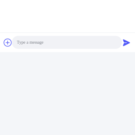
4.0
Basado en 50 reseñas para este proveedor
Escribir una reseña
La siguiente es la distribución
Instantánea
de calificación
de todas las calificaciones
5 estrellas
67%
Photo
4 estrellas
0%
3 estrellas
0%
Video Call
2 estrellas
33%
1 estrellas
0%
Audio Call
Todas las reseñas