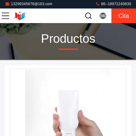
13299345678@163.com
86--18972240838
Cita
Productos