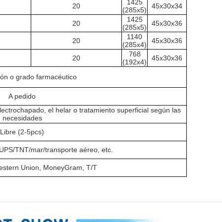
1425
20
45x30x34
(285x5)
1425
20
45x30x36
(285x5)
1140
20
45x30x36
(285x4)
768
20
45x30x36
(192x4)
licón o grado farmacéutico
A pedido
electrochapado, el helar o tratamiento superficial según las
necesidades
Libre (2-5pcs)
PS/TNT/mar/transporte aéreo, etc.
Western Union, MoneyGram, T/T