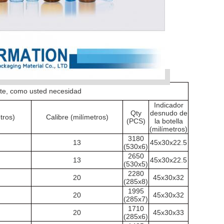
te, como usted necesidad
Indicador
Qty
desnudo de
tros)
Calibre (milímetros)
(PCS)
la botella
(milímetros)
3180
13
45x30x22.5
(530x6)
2650
13
45x30x22.5
(530x5)
2280
20
45x30x32
(285x8)
1995
20
45x30x32
(285x7)
1710
20
45x30x33
(285x6)