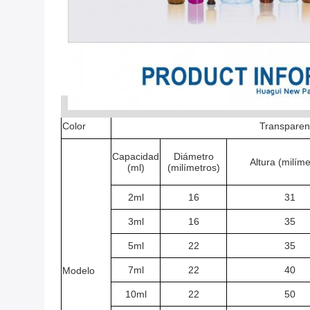
Color
Transparen
Capacidad
Diámetro
Altura (milíme
(ml)
(milímetros)
2ml
16
31
3ml
16
35
5ml
22
35
7ml
22
40
Modelo
10ml
22
50