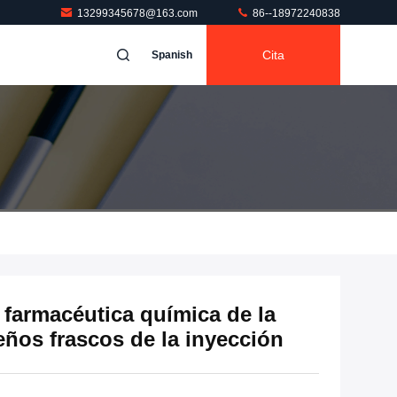
13299345678@163.com
86--18972240838
Cita
Spanish
r farmacéutica química de la
eños frascos de la inyección