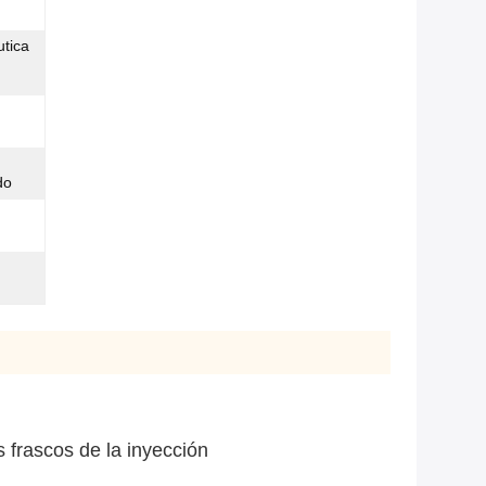
utica
do
s frascos de la inyección