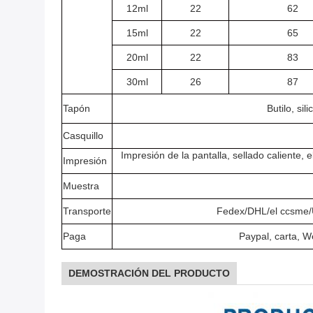
12ml
22
62
15ml
22
65
20ml
22
83
30ml
26
87
Tapón
Butilo, si
Casquillo
Impresión de la pantalla, sellado caliente, 
Impresión
Muestra
Transporte
Fedex/DHL/el ccsme/U
Paga
Paypal, carta, 
DEMOSTRACIÓN DEL PRODUCTO