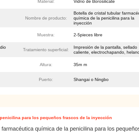
Material:
Vidrio de Borosilicate
Botella de cristal tubular farmacé
Nombre de producto:
química de la penicilina para la
inyección
Muestra:
2-5pieces libre
dio
Impresión de la pantalla, sellado
Tratamiento superficial:
caliente, electrochapando, helan
Altura:
35m m
Puerto:
Shangai o Ningbo
a penicilina para los pequeños frascos de la inyección
ar farmacéutica química de la penicilina para los pequeño