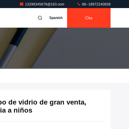
13299345678@163.com
86--18972240838
Cita
Spanish
bo de vidrio de gran venta,
ia a niños