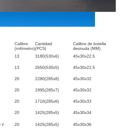
Calibre
Cantidad
Calibre de botella
(milímetro)
(PCS)
desnuda (MM)
13
3180(530x6)
45x30x22,5
13
2650(530x5)
45x30x22,5
20
2280(285x8)
45x30x32
20
1995(285x7)
45x30x32
20
1710(285x6)
45x30x33
20
1425(285x5)
45x30x34
 y
20
1425(285x5)
45x30x36