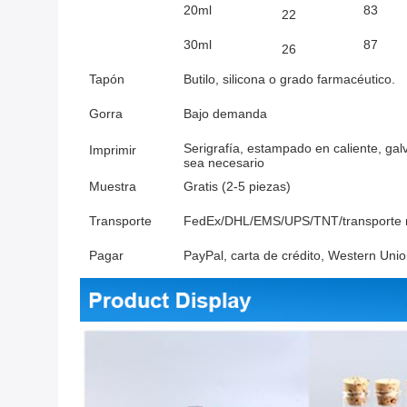
20ml
83
22
30ml
87
26
Tapón
Butilo, silicona o grado farmacéutico.
Gorra
Bajo demanda
Serigrafía, estampado en caliente, gal
Imprimir
sea necesario
Muestra
Gratis (2-5 piezas)
Transporte
FedEx/DHL/EMS/UPS/TNT/transporte ma
Pagar
PayPal, carta de crédito, Western Un