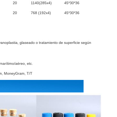
20
1140(285x4)
45*30*36
20
768 (192x4)
45*30*36
vanoplastia, glaseado o tratamiento de superficie según
rítimo/aéreo, etc.
ion, MoneyGram, T/T