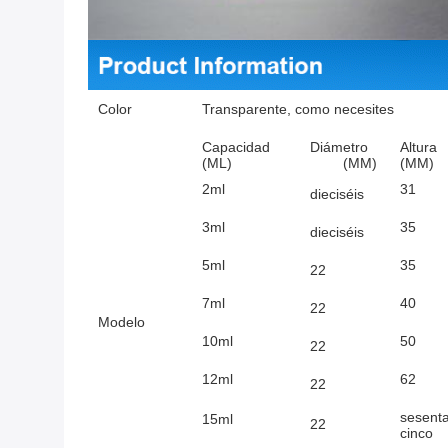
Color
Transparente, como necesites
Capacidad
Diámetro
Altura
(ML)
(MM)
(MM)
2ml
31
dieciséis
3ml
35
dieciséis
5ml
35
22
7ml
40
22
Modelo
10ml
50
22
12ml
62
22
sesenta
15ml
22
cinco