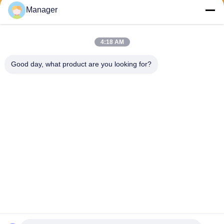
Envíe
Manager
4:18 AM
Good day, what product are you looking for?
SHANGHAI DESIKENSHI MOLECULAR
SIEVE CO.,LTD
13299345678@163.com
86--18972240838
Submarino Rd, área de Son
gjiang, Shangai China de 6
Xinjian
Buena calidad de China Tamiz molecular 4A Proveedor. © de Copyright
2025 SHANGHAI DESIKENSHI MOLECULAR SIEVE CO.,LTD . Todos los
derechos reservados.