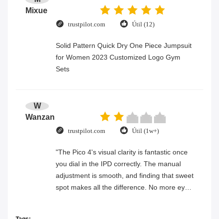
Mixue
trustpilot.com
Útil (12)
Solid Pattern Quick Dry One Piece Jumpsuit
for Women 2023 Customized Logo Gym
Sets
W
Wanzan
trustpilot.com
Útil (1w+)
"The Pico 4's visual clarity is fantastic once
you dial in the IPD correctly. The manual
adjustment is smooth, and finding that sweet
spot makes all the difference. No more eye
strain during long sessions. Highly
recommend taking the time to set it up
Tags: