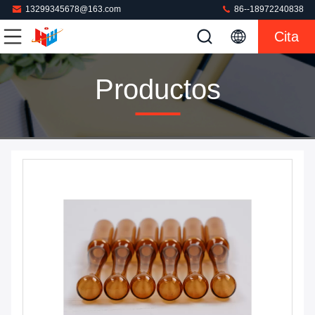
13299345678@163.com
86--18972240838
Cita
Productos