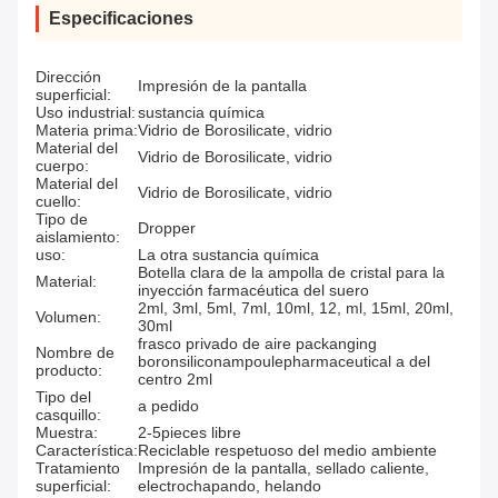
Especificaciones
Dirección
Impresión de la pantalla
superficial:
Uso industrial:
sustancia química
Materia prima:
Vidrio de Borosilicate, vidrio
Material del
Vidrio de Borosilicate, vidrio
cuerpo:
Material del
Vidrio de Borosilicate, vidrio
cuello:
Tipo de
Dropper
aislamiento:
uso:
La otra sustancia química
Botella clara de la ampolla de cristal para la
Material:
inyección farmacéutica del suero
2ml, 3ml, 5ml, 7ml, 10ml, 12, ml, 15ml, 20ml,
Volumen:
30ml
frasco privado de aire packanging
Nombre de
boronsiliconampoulepharmaceutical a del
producto:
centro 2ml
Tipo del
a pedido
casquillo:
Muestra:
2-5pieces libre
Característica:
Reciclable respetuoso del medio ambiente
Tratamiento
Impresión de la pantalla, sellado caliente,
superficial:
electrochapando, helando