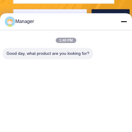
Отправьте
Manager
1:40 PM
Good day, what product are you looking for?
SHANGHAI DESIKENSHI MOLECULAR
SIEVE CO.,LTD
13299345678@163.com
86--18972240838
Подводная лодка Рд 6 Син
джян, зона Сонгджянг, Шан
хай Китай