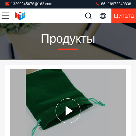
13299345678@163.com
86--18972240838
Цитата
Продукты