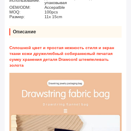
Использование:
упаковывая
OEM/ODM:
Accepatble
MOQ:
100pcs
Размер:
11x 15cm
Описание
Сплошной цвет и простая нежность стиля и экран
ткани кожи дружелюбный собираннсяый печатая
сумку хранения деталя Drawcord штемпелевать
золота