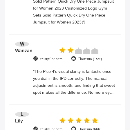
Solid Pattern Quick Dry One Piece Jumpsuit
for Women 2023 Customized Logo Gym
Sets Solid Pattern Quick Dry One Piece
Jumpsuit for Women 2023@
W
Wanzan
trustpilot.com
Полезно (1w+)
"The Pico 4's visual clarity is fantastic once
you dial in the IPD correctly. The manual
adjustment is smooth, and finding that sweet
spot makes all the difference. No more eye
strain during long sessions. Highly
recommend taking the time to set it up
properly!""The Pico 4's visual clarity is
L
fantastic once you dial in the IPD correctly.
Lily
The manual adjustment is smooth, and
trustpilot.com
Полезно (666)