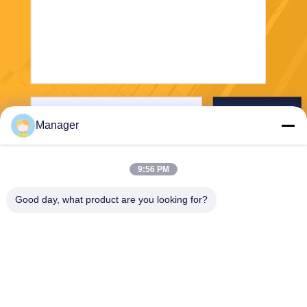
Отправьте
Manager
9:56 PM
Good day, what product are you looking for?
SHANGHAI DESIKENSHI MOLECULAR
SIEVE CO.,LTD
13299345678@163.com
86--18972240838
Подводная лодка Рд 6 Син