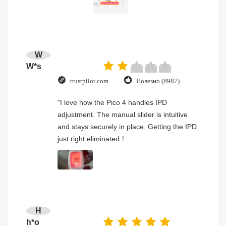
W
W*s
trustpilot.com
Полезно (8987)
"I love how the Pico 4 handles IPD
adjustment. The manual slider is intuitive
and stays securely in place. Getting the IPD
just right eliminated！
H
h*o