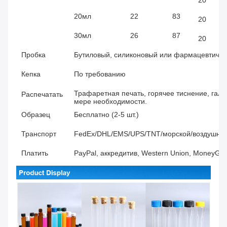
20мл
22
83
20
30мл
26
87
20
Пробка
Бутиловый, силиконовый или фармацевтическ
Кепка
По требованию
Трафаретная печать, горячее тиснение, галь
Распечатать
мере необходимости.
Образец
Бесплатно (2-5 шт.)
Транспорт
FedEx/DHL/EMS/UPS/TNT/морской/воздушный т
Платить
PayPal, аккредитив, Western Union, MoneyGra