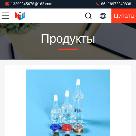
13299345678@163.com
86--18972240838
Цитата
Продукты