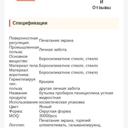
И
Отзывы
Спецификации
Поверхностная
Печатание экрана
регуляция:
Промышленная
Личная забота
польза:
Основное
Боросиликатное стекло, стекло
вещество:
Материал тела:
Боросиликатное стекло, стекло
Материал
Боросиликатное стекло, стекло
воротника:
Герметизируя
Крышка
тип:
польза:
другая личная забота
Название
бутылка пробирок пенициллина устная
продукта:
жидкостная
Использование:
косметическая упаковка
Цвет:
Ясный
Форма:
Округлая форма
MOQ:
30000pcs
Печатание экрана, горячий
Логотип:
штемпелевать, гальванизирующ,