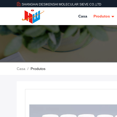
SHANGHAI DESIKENSHI MOLECULAR SIEVE CO.,LTD
Casa
Produtos
Casa
/
Produtos