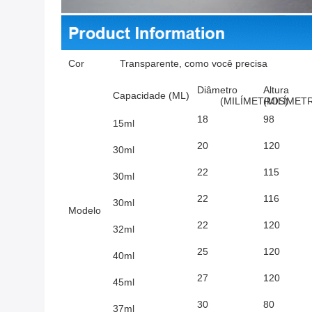
Cor
Transparente, como você precisa
Diâmetro
Altura
Capacidade (ML)
(MILÍMETROS)
(MILÍMET
18
98
15ml
20
120
30ml
22
115
30ml
22
116
30ml
Modelo
22
120
32ml
25
120
40ml
27
120
45ml
30
80
37ml