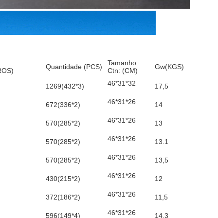
Tamanho
Quantidade (PCS)
Gw(KGS)
ROS)
Ctn: (CM)
46*31*32
1269(432*3)
17,5
46*31*26
672(336*2)
14
46*31*26
570(285*2)
13
46*31*26
570(285*2)
13.1
46*31*26
570(285*2)
13,5
46*31*26
430(215*2)
12
46*31*26
372(186*2)
11,5
46*31*26
596(149*4)
14.3