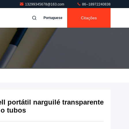
13299345678@163.com
86--18972240838
Citações
Portuguese
l portátil narguilé transparente
lo tubos