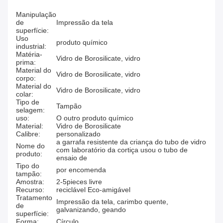
Manipulação
de
Impressão da tela
superfície:
Uso
produto químico
industrial:
Matéria-
Vidro de Borosilicate, vidro
prima:
Material do
Vidro de Borosilicate, vidro
corpo:
Material do
Vidro de Borosilicate, vidro
colar:
Tipo de
Tampão
selagem:
uso:
O outro produto químico
Material:
Vidro de Borosilicate
Calibre:
personalizado
a garrafa resistente da criança do tubo de vidro
Nome do
com laboratório da cortiça usou o tubo de
produto:
ensaio de
Tipo do
por encomenda
tampão:
Amostra:
2-5pieces livre
Recurso:
reciclável Eco-amigável
Tratamento
Impressão da tela, carimbo quente,
de
galvanizando, geando
superfície:
Forma:
Círculo