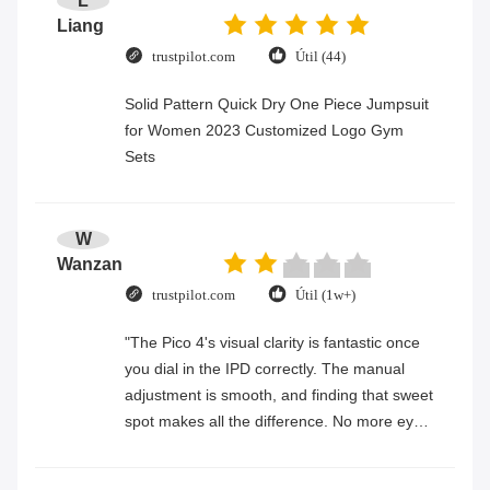
L
Liang
trustpilot.com
Útil (44)
Solid Pattern Quick Dry One Piece Jumpsuit
for Women 2023 Customized Logo Gym
Sets
W
Wanzan
trustpilot.com
Útil (1w+)
"The Pico 4's visual clarity is fantastic once
you dial in the IPD correctly. The manual
adjustment is smooth, and finding that sweet
spot makes all the difference. No more eye
strain during long sessions. Highly
recommend taking the time to set it up