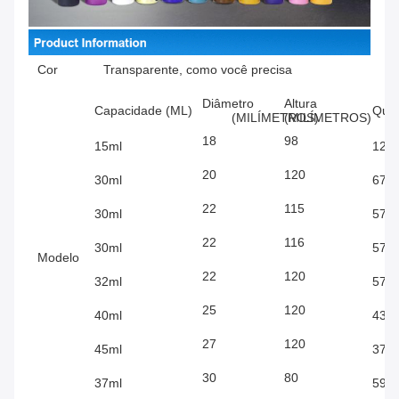
Cor
Transparente, como você precisa
Diâmetro
Altura
Capacidade (ML)
Quan
(MILÍMETROS)
(MILÍMETROS)
18
98
15ml
1269
20
120
30ml
672(
22
115
30ml
570(
22
116
30ml
570(
Modelo
22
120
32ml
570(
25
120
40ml
430(
27
120
45ml
372(
30
80
37ml
596(