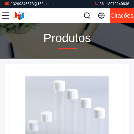
13299345678@163.com
86--18972240838
Citações
Produtos