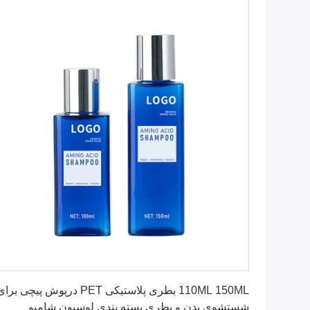
بهترین قیمت را دریافت کنید
110ML 150ML بطری پلاستیکی PET درپوش پیچی برا
شستشوی بدن و بطری بسته بندی لوسیون شامپو