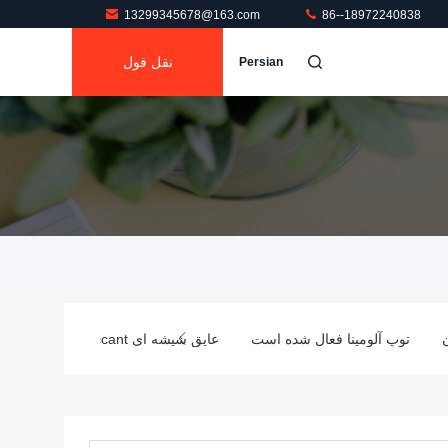
13299345678@163.com
86--18972240838
نقل قول
Persian
توپ آلومینا فعال شده است
عایق شیشه ای Desiccant
فرمالد