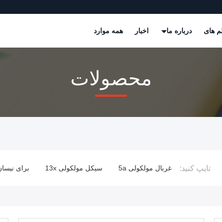
م های
درباره ما
اخبار
همه موارد
محصولات
تایپ کنید:
ولکولی 4a
غربال مولکولی 5a
سیکل مولکولی 13x
برای نیسان