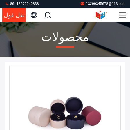
86--18972240838
13299345678@163.com
نقل قول
محصولات