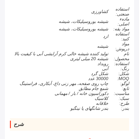
استفاده
کشاورزی
صنعتی:
مادهء
شیشه بوروسیلیکات، شیشه
اصلی:
مواد یقه:
شیشه بوروسیلیکات، شیشه
استفاده
ارد
کنید:
مواد
شیشه
درپوش:
نام
تولید کننده شیشه خالی کرم آرایشی آبی با کیفیت بالا
محصول:
شیشه 20 میلی لیتری
استفاده:
رویداد
رنگ:
آبی
شکل:
شکل گرد
MOQ:
30000 عدد
لوگو:
چاپ روی صفحه، مهر زنی داغ، آبکاری، فراستینگ
تابع:
شمع جام مطابق
مناسبت:
دکوراسیون خانه / بار / مهمانی
سبک:
کلاسیک
طرح:
خلاقانه
بندر:
بندر شانگهای یا نینگبو
شرح