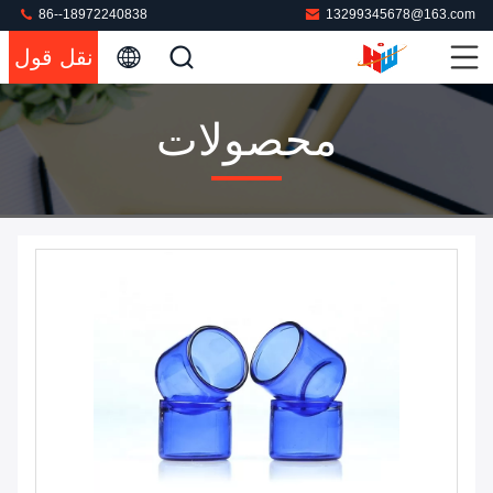
86--18972240838
13299345678@163.com
نقل قول
محصولات