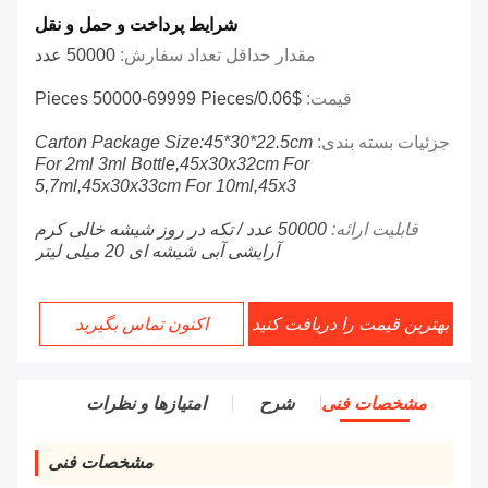
شرایط پرداخت و حمل و نقل
مقدار حداقل تعداد سفارش:
50000 عدد
قیمت:
$0.06/pieces 50000-69999 Pieces
جزئیات بسته بندی:
Carton Package Size:45*30*22.5cm
For 2ml 3ml Bottle,45x30x32cm For
5,7ml,45x30x33cm For 10ml,45x3
قابلیت ارائه:
50000 عدد / تکه در روز شیشه خالی کرم
آرایشی آبی شیشه ای 20 میلی لیتر
بهترین قیمت را دریافت کنید
اکنون تماس بگیرید
مشخصات فنی
شرح
امتیازها و نظرات
مشخصات فنی