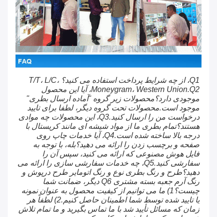
Q1، از چه شرایط پرداخت استفاده می کنید؟T/T، L/C، 
Moneygram، Western Union.Q2، آیا این محصول 
موجودی دارد؟محصولات زیر گروه "آماده ارسال بطری" 
موجود است.محصولات تحت گروه دیگر، لطفا برای تایید 
درخواست من را ارسال کنید.Q3، این محصولات چه موادی 
هستند؟تمام بطری ما از مواد شیشه ای مانند کریستال با 
درجه بالا ساخته شده است.Q4، آیا خدمات چاپ روی 
صفحه و برچسب زدن را ارائه می دهید؟بله، با توجه به 
فایل هوش مصنوعی که ارائه می کنید، سپس آن را 
سفارشی کنید.Q5، چه خدمات سفارشی سازی را ارائه می 
دهید؟طرح و رنگ بطری نوع و رنگ اتومایر طرح درپوش و 
رنگ آرم جعبه بسته مشتری Q6 دیگر، ضمانت شما 
چیست؟1) ما می توانیم از کیفیت محصول به عنوان نمونه 
یا تایید شده توسط شما اطمینان حاصل کنیم.2) لطفاً هر 
زمان که مسائل تأیید شد با ما تماس بگیرید و ما تمام تلاش 